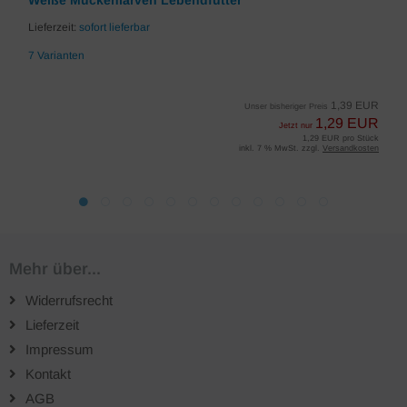
Weiße Mückenlarven Lebendfutter
Lieferzeit:
sofort lieferbar
7 Varianten
1,39 EUR
Unser bisheriger Preis
1,29 EUR
Jetzt nur
1,29 EUR pro Stück
inkl. 7 % MwSt. zzgl.
Versandkosten
Mehr über...
Widerrufsrecht
Lieferzeit
Impressum
Kontakt
AGB