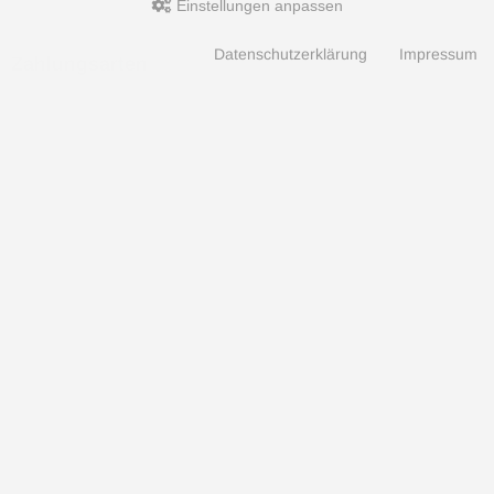
Einstellungen anpassen
Datenschutzerklärung
Impressum
Zahlungsarten
Hotline
Hotline
0049 7071 5398820
(10:30-15:00 Uhr)
Aquaristik, Koi und Teich, Terraristik Shop - bachflohkrebse.de © 2026 | Template-Basis by
andreas-guder.de
mod
ified eCommerce Shopsoftware © 2009-2026