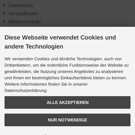
Datenschutz
Versandkosten
Wiederverkäufer
Bachflohkrebse.de auf der "Animal" Messe Stuttgart
Diese Webseite verwendet Cookies und
Richtlinien für Bewertungen
andere Technologien
Sofortüberweisung
Cookie Einstellungen
Wir verwenden Cookies und ähnliche Technologien, auch von
Drittanbietern, um die ordentliche Funktionsweise der Website zu
gewährleisten, die Nutzung unseres Angebotes zu analysieren
Kundenservice
und Ihnen ein bestmögliches Einkaufserlebnis bieten zu können.
Weitere Informationen finden Sie in unserer
Tipps zur richtigen Wahl des Fischfutters
Datenschutzerklärung.
Artemia salina
Aquaristik Pflanzen
ALLE AKZEPTIEREN
GRATIS Download Aquarium Besatzrechner
NUR NOTWENDIGE
Widerruf erklären