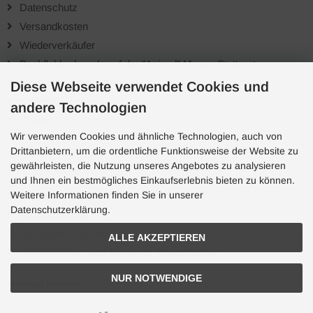
Datenschutz
Versandkosten
Wiederverkäufer
Bachflohkrebse.de auf der "Animal" Messe Stuttgart
Richtlinien für Bewertungen
Diese Webseite verwendet Cookies und
Sofortüberweisung
andere Technologien
Cookie Einstellungen
Wir verwenden Cookies und ähnliche Technologien, auch von
Drittanbietern, um die ordentliche Funktionsweise der Website zu
gewährleisten, die Nutzung unseres Angebotes zu analysieren
Kundenservice
und Ihnen ein bestmögliches Einkaufserlebnis bieten zu können.
Weitere Informationen finden Sie in unserer
Tipps zur richtigen Wahl des Fischfutters
Datenschutzerklärung.
Artemia salina
Aquaristik Pflanzen
ALLE AKZEPTIEREN
GRATIS Download Aquarium Besatzrechner
NUR NOTWENDIGE
Widerruf erklären