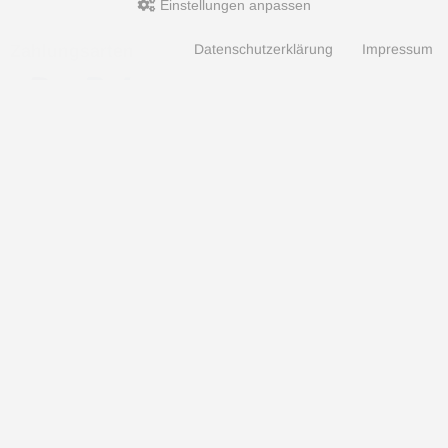
Einstellungen anpassen
Zahlungsarten
Datenschutzerklärung
Impressum
Hotline
Hotline
0049 7071 5398820
(10:30-15:00 Uhr)
Aquaristik, Koi und Teich, Terraristik Shop - bachflohkrebse.de © 2026 | Template-Basis by
andreas-guder.de
mod
ified eCommerce Shopsoftware © 2009-2026