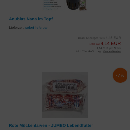
Anubias Nana im Topf
Lieferzeit:
sofort lieferbar
4,45 EUR
Unser bisheriger Preis
4,14 EUR
Jetzt nur
4,14 EUR pro Stück
inkl. 7 % MwSt. zzgl.
Versandkosten
-7%
Rote Mückenlarven - JUMBO Lebendfutter