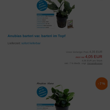
Anubias barteri var. barteri im Topf
Lieferzeit:
sofort lieferbar
4,35 EUR
Unser bisheriger Preis
4,05 EUR
Jetzt nur
4,05 EUR pro Stück
inkl. 7 % MwSt. zzgl.
Versandkosten
-7%