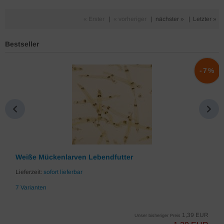
« Erster
|
« vorheriger
|
nächster »
|
Letzter »
Bestseller
%
-7%
Weiße Mückenlarven Lebendfutter
Lieferzeit:
sofort lieferbar
7 Varianten
1,39 EUR
Unser bisheriger Preis