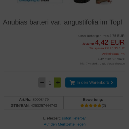
Anubias barteri var. angustifolia im Topf
4,75 EUR
Unser bisheriger Preis
4,42 EUR
Jetzt nur
Sie sparen 7% / 0,33 EUR
Artikelrabatt: 7%
4,42 EUR pro Stück
inkl. 7 % MwSt. zzgl.
Versandkosten
In den Warenkorb
Art.Nr.:
80003479
Bewertung:
GTIN/EAN:
4260257444743
(2)
Lieferzeit:
sofort lieferbar