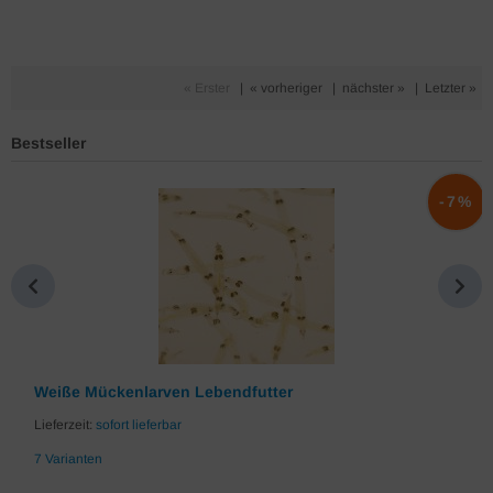
« Erster
|
« vorheriger
|
nächster »
|
Letzter »
Bestseller
%
-7%
Weiße Mückenlarven Lebendfutter
Lieferzeit:
sofort lieferbar
7 Varianten