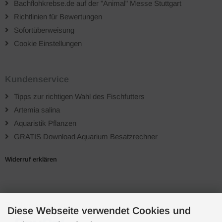
Bachflohkrebse.de auf der "Animal" Messe Stuttgart
Richtlinien für Bewertungen
Sofortüberweisung
Cookie Einstellungen
Kundenservice
Tipps zur richtigen Wahl des Fischfutters
Artemia salina
Aquaristik Pflanzen
GRATIS Download Aquarium Besatzrechner
Widerruf erklären
Zahlungsarten
Diese Webseite verwendet Cookies und