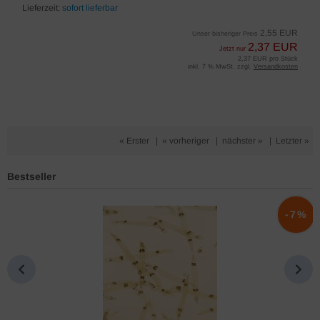
Lieferzeit:
sofort lieferbar
2,55 EUR
Unser bisheriger Preis
2,37 EUR
Jetzt nur
2,37 EUR pro Stück
inkl. 7 % MwSt. zzgl.
Versandkosten
« Erster
|
« vorheriger
|
nächster »
|
Letzter »
Bestseller
%
-7%