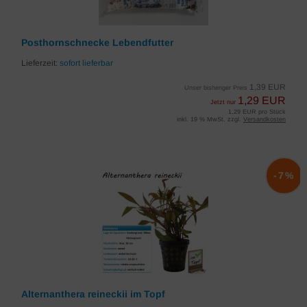
Posthornschnecke Lebendfutter
Lieferzeit:
sofort lieferbar
1,39 EUR
Unser bisheriger Preis
1,29 EUR
Jetzt nur
1,29 EUR pro Stück
inkl. 19 % MwSt. zzgl.
Versandkosten
-7%
Alternanthera reineckii im Topf