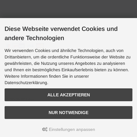
Zahlungsarten
Diese Webseite verwendet Cookies und
andere Technologien
Wir verwenden Cookies und ähnliche Technologien, auch von
Drittanbietern, um die ordentliche Funktionsweise der Website zu
gewährleisten, die Nutzung unseres Angebotes zu analysieren
und Ihnen ein bestmögliches Einkaufserlebnis bieten zu können.
Hotline
Weitere Informationen finden Sie in unserer
Hotline
Datenschutzerklärung.
0049 7071 5398820
ALLE AKZEPTIEREN
(10:30-15:00 Uhr)
NUR NOTWENDIGE
Aquaristik, Koi und Teich, Terraristik Shop - bachflohkrebse.de © 2026 | Template-Basis by
andreas-guder.de
Einstellungen anpassen
mod
ified eCommerce Shopsoftware © 2009-2026