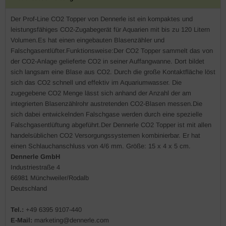
Der Prof-Line CO2 Topper von Dennerle ist ein kompaktes und
leistungsfähiges CO2-Zugabegerät für Aquarien mit bis zu 120 Litern
Volumen.Es hat einen eingebauten Blasenzähler und
Falschgasentlüfter.Funktionsweise:Der CO2 Topper sammelt das von
der CO2-Anlage gelieferte CO2 in seiner Auffangwanne. Dort bildet
sich langsam eine Blase aus CO2. Durch die große Kontaktfläche löst
sich das CO2 schnell und effektiv im Aquariumwasser. Die
zugegebene CO2 Menge lässt sich anhand der Anzahl der am
integrierten Blasenzählrohr austretenden CO2-Blasen messen.Die
sich dabei entwickelnden Falschgase werden durch eine spezielle
Falschgasentlüftung abgeführt.Der Dennerle CO2 Topper ist mit allen
handelsüblichen CO2 Versorgungssystemen kombinierbar. Er hat
einen Schlauchanschluss von 4/6 mm. Größe: 15 x 4 x 5 cm.
Dennerle GmbH
Industriestraße 4
66981 Münchweiler/Rodalb
Deutschland
Tel.:
+49
6395 9107-440
E-Mail:
marketing@dennerle.com