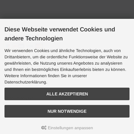
Zahlungsarten
Diese Webseite verwendet Cookies und
andere Technologien
Wir verwenden Cookies und ähnliche Technologien, auch von
Drittanbietern, um die ordentliche Funktionsweise der Website zu
gewährleisten, die Nutzung unseres Angebotes zu analysieren
und Ihnen ein bestmögliches Einkaufserlebnis bieten zu können.
Hotline
Weitere Informationen finden Sie in unserer
Hotline
Datenschutzerklärung.
0049 7071 5398820
ALLE AKZEPTIEREN
(10:30-15:00 Uhr)
NUR NOTWENDIGE
Aquaristik, Koi und Teich, Terraristik Shop - bachflohkrebse.de © 2026 | Template-Basis by
andreas-guder.de
Einstellungen anpassen
mod
ified eCommerce Shopsoftware © 2009-2026