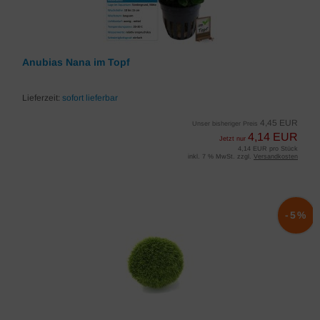
Anubias Nana im Topf
Lieferzeit:
sofort lieferbar
4,45 EUR
Unser bisheriger Preis
4,14 EUR
Jetzt nur
4,14 EUR pro Stück
inkl. 7 % MwSt. zzgl.
Versandkosten
-5%