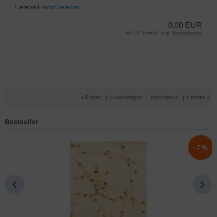
Lieferzeit:
sofort lieferbar
0,00 EUR
inkl. 19 % MwSt. zzgl.
Versandkosten
« Erster
|
« vorheriger
|
nächster »
|
Letzter »
Bestseller
%
-7%