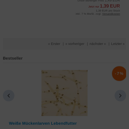
1,49 EUR
Unser bisheriger Preis
1,39 EUR
Jetzt nur
1,39 EUR pro Stück
inkl. 7 % MwSt. zzgl.
Versandkosten
« Erster
|
« vorheriger
|
nächster »
|
Letzter »
Bestseller
%
-7%
Weiße Mückenlarven Lebendfutter