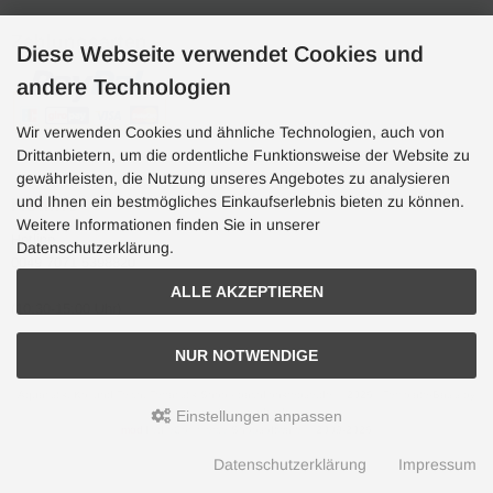
Zahlungsarten
Diese Webseite verwendet Cookies und
andere Technologien
Wir verwenden Cookies und ähnliche Technologien, auch von
Drittanbietern, um die ordentliche Funktionsweise der Website zu
gewährleisten, die Nutzung unseres Angebotes zu analysieren
und Ihnen ein bestmögliches Einkaufserlebnis bieten zu können.
Hotline
Weitere Informationen finden Sie in unserer
Hotline
Datenschutzerklärung.
0049 7071 5398820
ALLE AKZEPTIEREN
(10:30-15:00 Uhr)
NUR NOTWENDIGE
Aquaristik, Koi und Teich, Terraristik Shop - bachflohkrebse.de © 2026 | Template-Basis by
andreas-guder.de
Einstellungen anpassen
mod
ified eCommerce Shopsoftware © 2009-2026
Datenschutzerklärung
Impressum