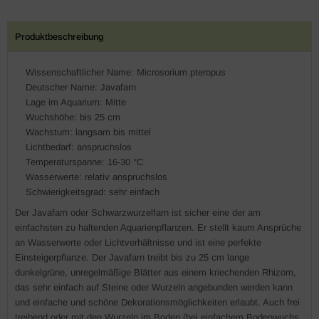
Produktbeschreibung
Wissenschaftlicher Name: Microsorium pteropus
Deutscher Name: Javafarn
Lage im Aquarium: Mitte
Wuchshöhe: bis 25 cm
Wachstum: langsam bis mittel
Lichtbedarf: anspruchslos
Temperaturspanne: 16-30 °C
Wasserwerte: relativ anspruchslos
Schwierigkeitsgrad: sehr einfach
Der Javafarn oder Schwarzwurzelfarn ist sicher eine der am
einfachsten zu haltenden Aquarienpflanzen. Er stellt kaum Ansprüche
an Wasserwerte oder Lichtverhältnisse und ist eine perfekte
Einsteigerpflanze. Der Javafarn treibt bis zu 25 cm lange
dunkelgrüne, unregelmäßige Blätter aus einem kriechenden Rhizom,
das sehr einfach auf Steine oder Wurzeln angebunden werden kann
und einfache und schöne Dekorationsmöglichkeiten erlaubt. Auch frei
treibend oder mit den Wurzeln im Boden (bei einfachem Bodenwuchs