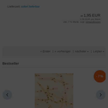
Lieferzeit:
sofort lieferbar
1,95 EUR
ab
1,95 EUR pro Stück
inkl. 7 % MwSt. zzgl.
Versandkosten
« Erster
|
« vorheriger
|
nächster »
|
Letzter »
Bestseller
%
-7%