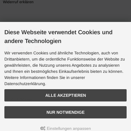
Widerruf erklären
Zahlungsarten
Diese Webseite verwendet Cookies und
andere Technologien
Wir verwenden Cookies und ähnliche Technologien, auch von
Drittanbietern, um die ordentliche Funktionsweise der Website zu
gewährleisten, die Nutzung unseres Angebotes zu analysieren
und Ihnen ein bestmögliches Einkaufserlebnis bieten zu können.
Hotline
Weitere Informationen finden Sie in unserer
Hotline
Datenschutzerklärung.
0049 7071 5398820
ALLE AKZEPTIEREN
(10:30-15:00 Uhr)
NUR NOTWENDIGE
Aquaristik, Koi und Teich, Terraristik Shop - bachflohkrebse.de © 2026 | Template-Basis by
andreas-guder.de
Einstellungen anpassen