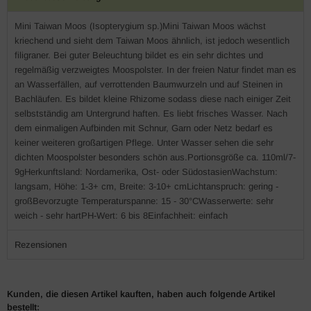
Mini Taiwan Moos (Isopterygium sp.)Mini Taiwan Moos wächst
kriechend und sieht dem Taiwan Moos ähnlich, ist jedoch wesentlich
filigraner. Bei guter Beleuchtung bildet es ein sehr dichtes und
regelmäßig verzweigtes Moospolster. In der freien Natur findet man es
an Wasserfällen, auf verrottenden Baumwurzeln und auf Steinen in
Bachläufen. Es bildet kleine Rhizome sodass diese nach einiger Zeit
selbstständig am Untergrund haften. Es liebt frisches Wasser. Nach
dem einmaligen Aufbinden mit Schnur, Garn oder Netz bedarf es
keiner weiteren großartigen Pflege. Unter Wasser sehen die sehr
dichten Moospolster besonders schön aus.Portionsgröße ca. 110ml/7-
9gHerkunftsland: Nordamerika, Ost- oder SüdostasienWachstum:
langsam, Höhe: 1-3+ cm, Breite: 3-10+ cmLichtanspruch: gering -
großBevorzugte Temperaturspanne: 15 - 30°CWasserwerte: sehr
weich - sehr hartPH-Wert: 6 bis 8Einfachheit: einfach
Rezensionen
Kunden, die diesen Artikel kauften, haben auch folgende Artikel
bestellt: