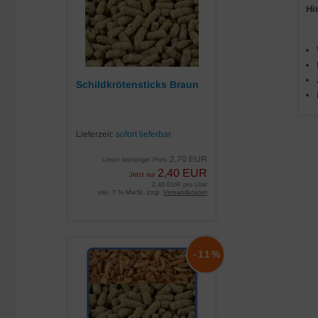
Hi
Schildkrötensticks Braun
Lieferzeit:
sofort lieferbar
2,70 EUR
Unser bisheriger Preis
2,40 EUR
Jetzt nur
2,40 EUR pro Liter
inkl. 7 % MwSt. zzgl.
Versandkosten
-11%