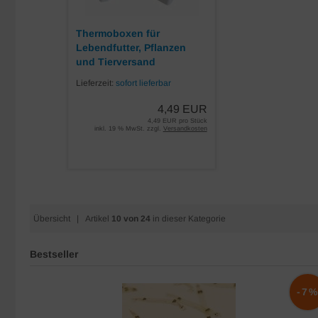
Thermoboxen für
Lebendfutter, Pflanzen
und Tierversand
Lieferzeit:
sofort lieferbar
4,49 EUR
4,49 EUR pro Stück
inkl. 19 % MwSt. zzgl.
Versandkosten
Übersicht
| Artikel
10 von 24
in dieser Kategorie
Bestseller
-10%
-7