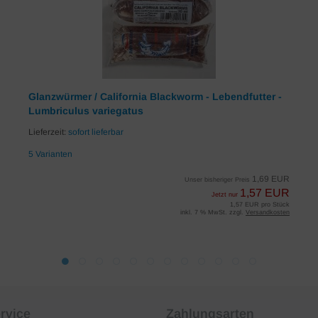
Glanzwürmer / California Blackworm - Lebendfutter -
Lumbriculus variegatus
Lieferzeit:
sofort lieferbar
5 Varianten
1,69 EUR
Unser bisheriger Preis
1,57 EUR
Jetzt nur
1,57 EUR pro Stück
inkl. 7 % MwSt. zzgl.
Versandkosten
rvice
Zahlungsarten