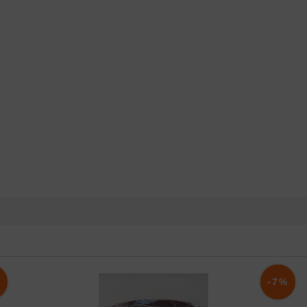
%
-7%