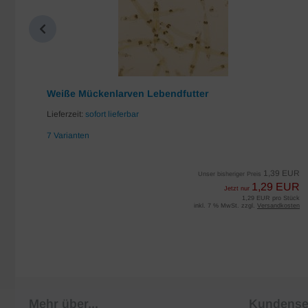
Weiße Mückenlarven Lebendfutter
Lieferzeit:
sofort lieferbar
7 Varianten
EUR
1,39 EUR
Unser bisheriger Preis
UR
1,29 EUR
Jetzt nur
iter
1,29 EUR pro Stück
sten
inkl. 7 % MwSt. zzgl.
Versandkosten
Mehr über...
Kundense