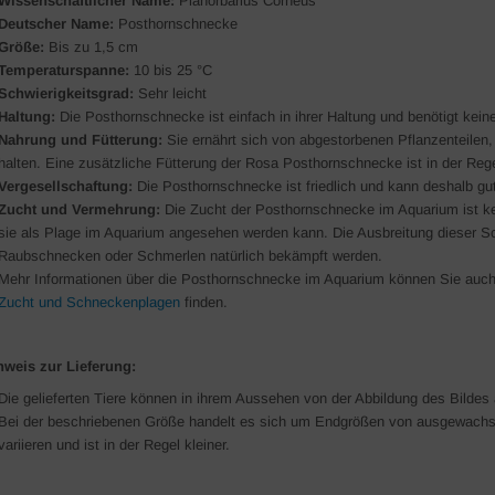
Wissenschaftlicher Name:
Planorbarius Corneus
Deutscher Name:
Posthornschnecke
Größe:
Bis zu 1,5 cm
Temperaturspanne:
10 bis 25 °C
Schwierigkeitsgrad:
Sehr leicht
Haltung:
Die Posthornschnecke ist einfach in ihrer Haltung und benötigt kei
Nahrung und Fütterung:
Sie ernährt sich von abgestorbenen Pflanzenteilen,
halten. Eine zusätzliche Fütterung der Rosa Posthornschnecke ist in der Regel
Vergesellschaftung:
Die Posthornschnecke ist friedlich und kann deshalb gu
Zucht und Vermehrung:
Die Zucht der Posthornschnecke im Aquarium ist ke
sie als Plage im Aquarium angesehen werden kann. Die Ausbreitung dieser 
Raubschnecken oder Schmerlen natürlich bekämpft werden.
Mehr Informationen über die Posthornschnecke im Aquarium können Sie auch
Zucht und Schneckenplagen
finden.
nweis zur Lieferung:
Die gelieferten Tiere können in ihrem Aussehen von der Abbildung des Bildes
Bei der beschriebenen Größe handelt es sich um Endgrößen von ausgewachse
variieren und ist in der Regel kleiner.