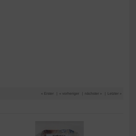
« Erster
|
« vorheriger
|
nächster »
|
Letzter »