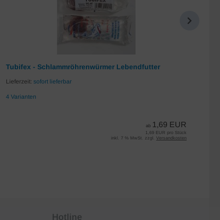
Tubifex - Schlammröhrenwürmer Lebendfutter
Da
Lieferzeit:
sofort lieferbar
Lie
4 Varianten
7 
1,69 EUR
ab
1,69 EUR pro Stück
inkl. 7 % MwSt. zzgl.
Versandkosten
Hotline