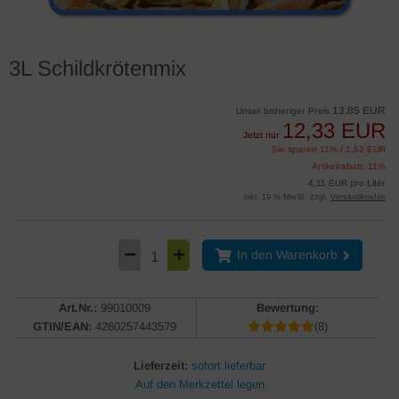
3L Schildkrötenmix
13,85 EUR
Unser bisheriger Preis
12,33 EUR
Jetzt nur
Sie sparen 11% / 1,52 EUR
Artikelrabatt: 11%
4,11 EUR pro Liter
inkl. 19 % MwSt. zzgl.
Versandkosten
In den Warenkorb
Art.Nr.:
99010009
Bewertung:
GTIN/EAN:
4260257443579
(8)
Lieferzeit:
sofort lieferbar