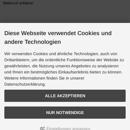
Widerruf erklären
Zahlungsarten
Diese Webseite verwendet Cookies und
andere Technologien
Wir verwenden Cookies und ähnliche Technologien, auch von
Drittanbietern, um die ordentliche Funktionsweise der Website zu
gewährleisten, die Nutzung unseres Angebotes zu analysieren
und Ihnen ein bestmögliches Einkaufserlebnis bieten zu können.
Hotline
Weitere Informationen finden Sie in unserer
Hotline
Datenschutzerklärung.
0049 7071 5398820
ALLE AKZEPTIEREN
(10:30-15:00 Uhr)
NUR NOTWENDIGE
Aquaristik, Koi und Teich, Terraristik Shop - bachflohkrebse.de © 2026 | Template-Basis by
andreas-guder.de
Einstellungen anpassen