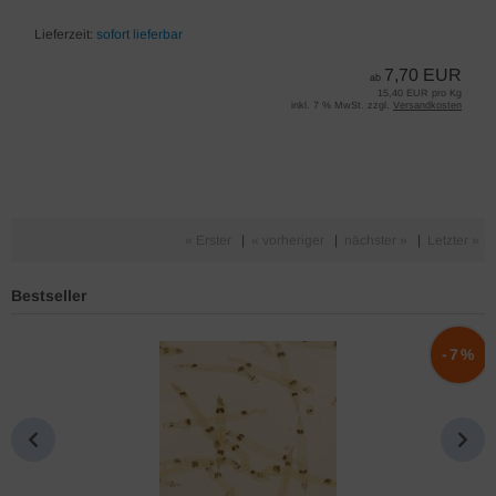
Lieferzeit:
sofort lieferbar
7,70 EUR
ab
15,40 EUR pro Kg
inkl. 7 % MwSt. zzgl.
Versandkosten
« Erster
|
« vorheriger
|
nächster »
|
Letzter »
Bestseller
%
-7%