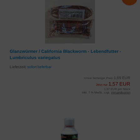
Glanzwürmer / California Blackworm - Lebendfutter -
Lumbriculus variegatus
Lieferzeit:
sofort lieferbar
1,69 EUR
Unser bisheriger Preis
1,57 EUR
Jetzt nur
1,57 EUR pro Stück
inkl. 7 % MwSt. zzgl.
Versandkosten