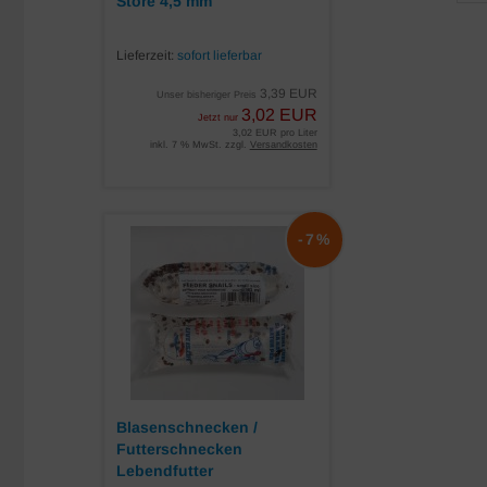
Störe 4,5 mm
Lieferzeit:
sofort lieferbar
3,39 EUR
Unser bisheriger Preis
3,02 EUR
Jetzt nur
3,02 EUR pro Liter
inkl. 7 % MwSt. zzgl.
Versandkosten
-7%
Blasenschnecken /
Futterschnecken
Lebendfutter