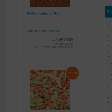
Pr
Diskusgranulat Rot
Lieferzeit:
sofort lieferbar
3,85 EUR
ab
7,70 EUR pro Liter
inkl. 7 % MwSt. zzgl.
Versandkosten
-11%