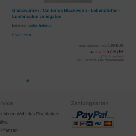
Glanzwürmer / California Blackworm - Lebendfutter -
Lumbriculus variegatus
Lieferzeit:
sofort lieferbar
5 Varianten
1,69 EUR
Unser bisheriger Preis
1,57 EUR
Jetzt nur
1,57 EUR pro Stück
inkl. 7 % MwSt. zzgl.
Versandkosten
rvice
Zahlungsarten
richtigen Wahl des Fischfutters
lina
 Pflanzen