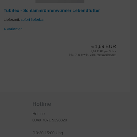
Tubifex - Schlammröhrenwürmer Lebendfutter
Da
Lieferzeit:
sofort lieferbar
Lie
4 Varianten
7 
1,69 EUR
ab
1,69 EUR pro Stück
inkl. 7 % MwSt. zzgl.
Versandkosten
Hotline
Hotline
0049 7071 5398820
(10:30-15:00 Uhr)