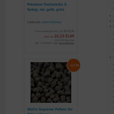
Premium Teichsticks 3-
farbig: rot, gelb, grün
Lieferzeit:
sofort lieferbar
11,49 EUR
Unser bisheriger Preis
10,23 EUR
Jetzt nur
1,02 EUR pro Liter
inkl. 7 % MwSt. zzgl.
Versandkosten
-11%
SteCo Supreme Pellets für