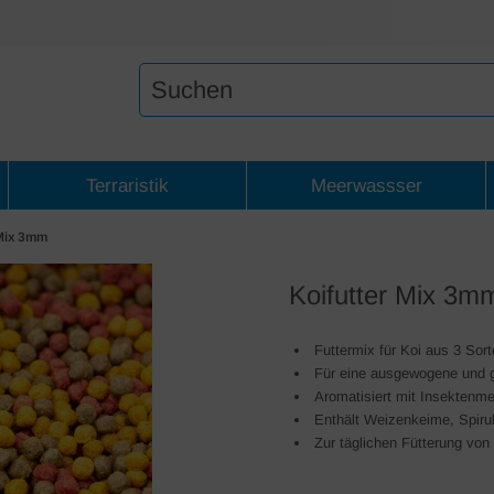
Terraristik
Meerwassser
 Mix 3mm
Koifutter Mix 3m
Futtermix für Koi aus 3 Sor
Für eine ausgewogene und 
Aromatisiert mit Insektenme
Enthält Weizenkeime, Spirul
Zur täglichen Fütterung vo