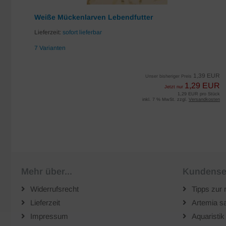
Weiße Mückenlarven Lebendfutter
Lieferzeit:
sofort lieferbar
7 Varianten
EUR
1,39 EUR
Unser bisheriger Preis
UR
1,29 EUR
Jetzt nur
iter
1,29 EUR pro Stück
sten
inkl. 7 % MwSt. zzgl.
Versandkosten
Mehr über...
Kundense
Widerrufsrecht
Tipps zur 
Lieferzeit
Artemia sa
Impressum
Aquaristik