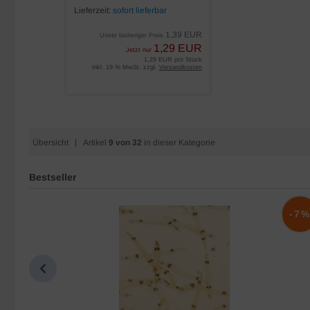
Lieferzeit:
sofort lieferbar
1,39 EUR
Unser bisheriger Preis
1,29 EUR
Jetzt nur
1,29 EUR pro Stück
inkl. 19 % MwSt. zzgl.
Versandkosten
Übersicht
| Artikel
9 von 32
in dieser Kategorie
Bestseller
-10%
-7