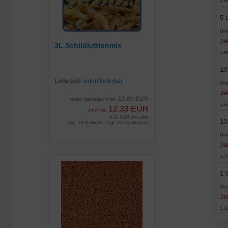
2,0
5 L
Uns
Je
3L Schildkrötenmix
1,9
10
Lieferzeit:
sofort lieferbar
Uns
Je
13,85 EUR
Unser bisheriger Preis
1,6
12,33 EUR
Jetzt nur
4,11 EUR pro Liter
10
inkl. 19 % MwSt. zzgl.
Versandkosten
Uns
Je
1,7
1 
Uns
Je
1,3