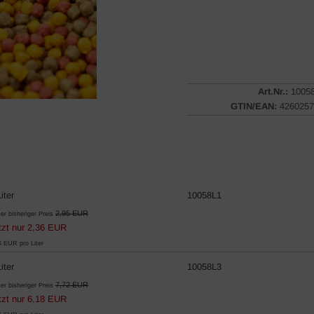
Art.Nr.:
1005
GTIN/EAN:
4260257
iter
10058L1
2,95 EUR
er bisheriger Preis
tzt nur 2,36 EUR
6 EUR pro Liter
iter
10058L3
7,72 EUR
er bisheriger Preis
tzt nur 6,18 EUR