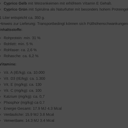
Cyprico Gelb
mit Weizenkeimen mit erhöhtem Vitamin E Gehalt.
Cyprico Grün
mit Spirulina als Naturfutter mit besonders hohem Proteingeh
1 Liter entspricht ca. 350 g.
Hinweis zur Lieferung: Transportbedingt können sich Füllhöhenschwankungen
Inhaltsstoffe:
Rohprotein: min. 31 %
Rohfett: min. 5 %
Rohfaser: ca. 2,6 %
Rohasche: ca. 6,2 %
Vitamine:
Vit. A (IE/kg): ca. 10.000
Vit. D3 (IE/kg): ca. 1.300
Vit. E (mg/kg): ca. 130
Vit. C (mg/kg): ca. 100
Kalzium (mg/kg): ca. 0,7
Phosphor (mg/kg) ca 0,7
Energie Gesamt: 17.9 MJ 4.3 Mcal
Verdauliche: 15.9 MJ 3.8 Mcal
Verwertbare: 14.3 MJ 3.4 Mcal