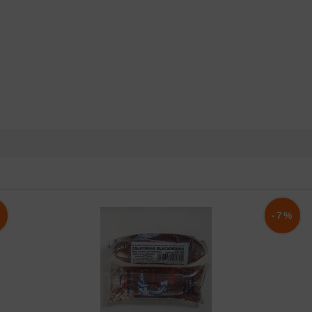
%
-7%