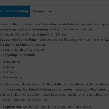
oduktbeschreibung
Rezensionen
Dieser Futtermix besteht aus
3 verschiedenen Futtersorten
, welche zu gleic
ausgewogene Grundversorgung
der Koi im Gartenteich gesorgt.
Durchschnittliche Körnung
3 mm
(2.5 - 3.5 cm)
Das schwimmende Futter
ist besonders zur Fütterung von Kois mit einer
Lä
Zur
täglichen Fütterung
geeignet
Zur Fütterung
ab 10 °C
geeignet
Einzigartige Inhaltstoffe:
Astaxanthin,
Paprika,
Spirulina,
Weizenkeime.
Das Futter enthält alle
wichtigen Rohstoffe, Spurenelemente, Mineralien 
Immunsystem, leuchtende Farben und ein gutes, gesundes Wachstum
un
Weil es sich um eine schwimmende Mischung handelt, ist eine gute Beobac
Im Koifuttermix enthaltene Sorten:
Cyprico Rot
, welches die natürliche Färbung der Fische stärkt.