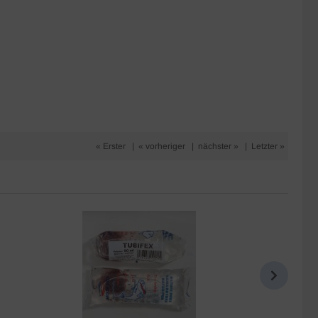
« Erster
|
« vorheriger
|
nächster »
|
Letzter »