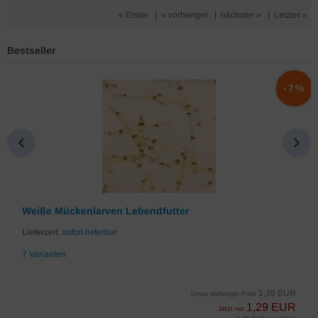
« Erster
|
« vorheriger
|
nächster »
|
Letzter »
Bestseller
%
-7%
Weiße Mückenlarven Lebendfutter
Lieferzeit:
sofort lieferbar
7 Varianten
1,39 EUR
Unser bisheriger Preis
1,29 EUR
Jetzt nur