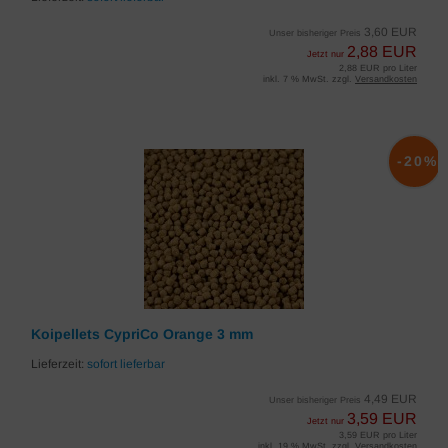
3,60 EUR
Unser bisheriger Preis
2,88 EUR
Jetzt nur
2,88 EUR pro Liter
inkl. 7 % MwSt. zzgl.
Versandkosten
-20%
Koipellets CypriCo Orange 3 mm
Lieferzeit:
sofort lieferbar
4,49 EUR
Unser bisheriger Preis
3,59 EUR
Jetzt nur
3,59 EUR pro Liter
inkl. 19 % MwSt. zzgl.
Versandkosten