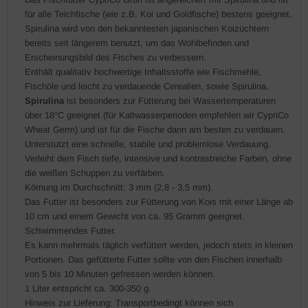
für alle Teichfische (wie z.B. Koi und Goldfische) bestens geeignet.
Spirulina wird von den bekanntesten japanischen Koizüchtern
bereits seit längerem benutzt, um das Wohlbefinden und
Erscheinungsbild des Fisches zu verbessern.
Enthält qualitativ hochwertige Inhaltsstoffe wie Fischmehle,
Fischöle und leicht zu verdauende Cerealien, sowie Spirulina.
Spirulina
ist besonders zur Fütterung bei Wassertemperaturen
über 18°C geeignet (für Kaltwasserperioden empfehlen wir CypriCo
Wheat Germ) und ist für die Fische dann am besten zu verdauen.
Unterstutzt eine schnelle, stabile und problemlose Verdauung.
Verleiht dem Fisch tiefe, intensive und kontrastreiche Farben, ohne
die weißen Schuppen zu verfärben.
Körnung im Durchschnitt: 3 mm (2,8 - 3,5 mm).
Das Futter ist besonders zur Fütterung von Kois mit einer Länge ab
10 cm und einem Gewicht von ca. 95 Gramm geeignet.
Schwimmendes Futter.
Es kann mehrmals täglich verfüttert werden, jedoch stets in kleinen
Portionen. Das gefütterte Futter sollte von den Fischen innerhalb
von 5 bis 10 Minuten gefressen werden können.
1 Liter entspricht ca. 300-350 g.
Hinweis zur Lieferung: Transportbedingt können sich