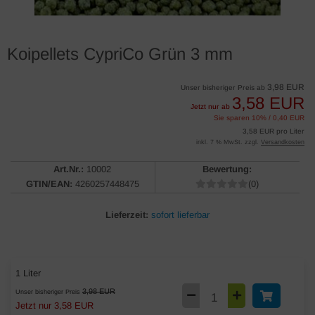
Koipellets CypriCo Grün 3 mm
3,98 EUR
Unser bisheriger Preis ab
3,58 EUR
Jetzt nur ab
Sie sparen 10% / 0,40 EUR
3,58 EUR pro Liter
inkl. 7 % MwSt. zzgl.
Versandkosten
Art.Nr.:
10002
Bewertung:
GTIN/EAN:
4260257448475
(0)
Lieferzeit:
sofort lieferbar
1 Liter
3,98 EUR
Unser bisheriger Preis
Jetzt nur 3,58 EUR