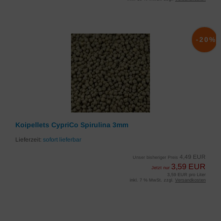
-20%
Koipellets CypriCo Spirulina 3mm
Lieferzeit:
sofort lieferbar
4,49 EUR
Unser bisheriger Preis
3,59 EUR
Jetzt nur
3,59 EUR pro Liter
inkl. 7 % MwSt. zzgl.
Versandkosten