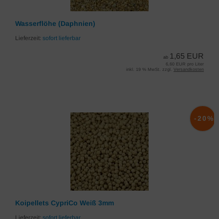
Wasserflöhe (Daphnien)
Lieferzeit:
sofort lieferbar
1,65 EUR
ab
6,60 EUR pro Liter
inkl. 19 % MwSt. zzgl.
Versandkosten
-20%
Koipellets CypriCo Weiß 3mm
Lieferzeit:
sofort lieferbar