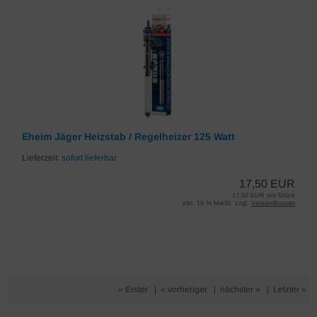
Eheim Jäger Heizstab / Regelheizer 125 Watt
Lieferzeit:
sofort lieferbar
17,50 EUR
17,50 EUR pro Stück
inkl. 19 % MwSt. zzgl.
Versandkosten
« Erster
|
« vorheriger
|
nächster »
|
Letzter »