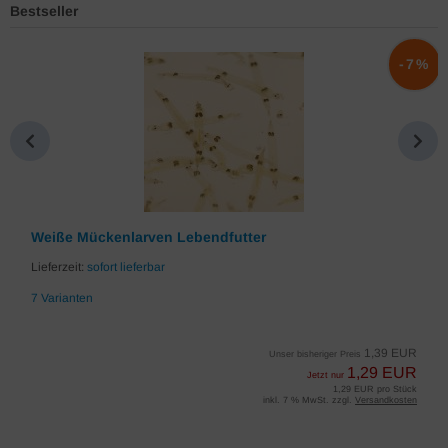
Bestseller
%
-7%
Weiße Mückenlarven Lebendfutter
Lieferzeit:
sofort lieferbar
7 Varianten
1,39 EUR
Unser bisheriger Preis
1,29 EUR
Jetzt nur
1,29 EUR pro Stück
inkl. 7 % MwSt. zzgl.
Versandkosten