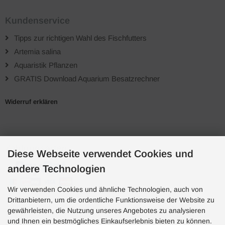
Kundenservice
Tipps zur richtigen Wahl des Fischfutters
Artemia salina
Aquaristik Pflanzen
GRATIS Download Aquarium Besatzrechner
Widerruf erklären
Zahlungsarten
Diese Webseite verwendet Cookies und
andere Technologien
Wir verwenden Cookies und ähnliche Technologien, auch von
Drittanbietern, um die ordentliche Funktionsweise der Website zu
gewährleisten, die Nutzung unseres Angebotes zu analysieren
und Ihnen ein bestmögliches Einkaufserlebnis bieten zu können.
Hotline