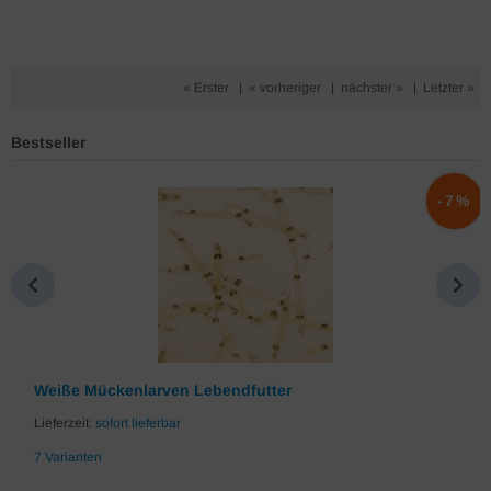
« Erster
|
« vorheriger
|
nächster »
|
Letzter »
Bestseller
%
-7%
Weiße Mückenlarven Lebendfutter
Lieferzeit:
sofort lieferbar
7 Varianten