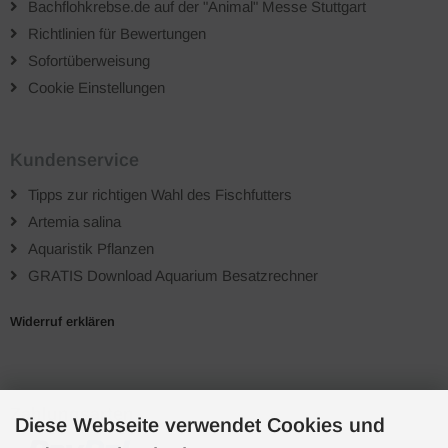
Bachflohkrebse.de auf der "Animal" Messe Stuttgart
Richtlinien für Bewertungen
Sofortüberweisung
Cookie Einstellungen
Kundenservice
Tipps zur richtigen Wahl des Fischfutters
Artemia salina
Aquaristik Pflanzen
GRATIS Download Aquarium Besatzrechner
Widerruf erklären
Zahlungsarten
Diese Webseite verwendet Cookies und