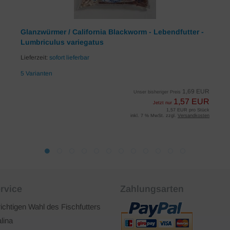
Glanzwürmer / California Blackworm - Lebendfutter -
Lumbriculus variegatus
Lieferzeit:
sofort lieferbar
5 Varianten
1,69 EUR
Unser bisheriger Preis
1,57 EUR
Jetzt nur
1,57 EUR pro Stück
inkl. 7 % MwSt. zzgl.
Versandkosten
rvice
Zahlungsarten
richtigen Wahl des Fischfutters
lina