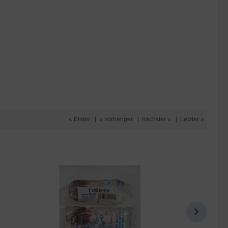
« Erster
|
« vorheriger
|
nächster »
|
Letzter »