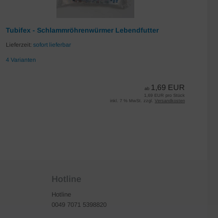
Tubifex - Schlammröhrenwürmer Lebendfutter
Da
Lieferzeit:
sofort lieferbar
Lie
4 Varianten
7 
1,69 EUR
ab
1,69 EUR pro Stück
inkl. 7 % MwSt. zzgl.
Versandkosten
Hotline
Hotline
0049 7071 5398820