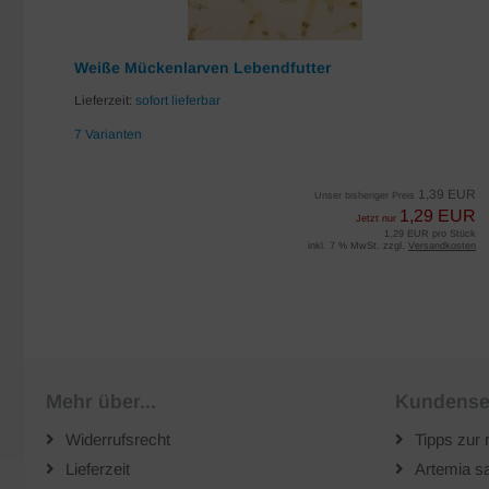
Weiße Mückenlarven Lebendfutter
Lieferzeit:
sofort lieferbar
7 Varianten
EUR
1,39 EUR
Unser bisheriger Preis
UR
1,29 EUR
Jetzt nur
iter
1,29 EUR pro Stück
sten
inkl. 7 % MwSt. zzgl.
Versandkosten
Mehr über...
Kundense
Widerrufsrecht
Tipps zur 
Lieferzeit
Artemia sa