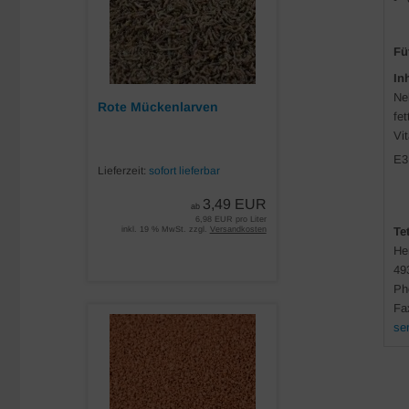
Fü
In
Ne
Rote Mückenlarven
fe
Vi
E3
Lieferzeit:
sofort lieferbar
3,49 EUR
ab
6,98 EUR pro Liter
Te
inkl. 19 % MwSt. zzgl.
Versandkosten
He
49
Ph
Fa
se