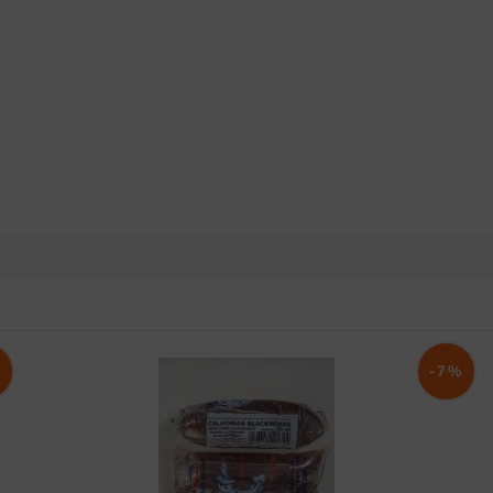
%
-7%