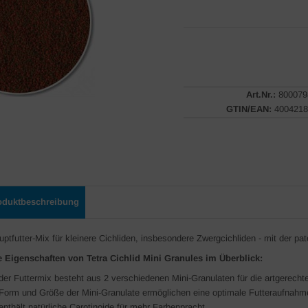
Art.Nr.:
800079
GTIN/EAN:
4004218
oduktbeschreibung
uptfutter-Mix für kleinere Cichliden, insbesondere Zwergcichliden - mit der pa
e Eigenschaften von Tetra Cichlid Mini Granules im Überblick:
der Futtermix besteht aus 2 verschiedenen Mini-Granulaten für die artgerecht
Form und Größe der Mini-Granulate ermöglichen eine optimale Futteraufnahm
enthält natürliche Carotinoide für mehr Farbenpracht