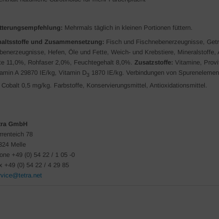
tterungsempfehlung:
Mehrmals täglich in kleinen Portionen füttern.
haltsstoffe und
Zusammensetzung:
Fisch und Fischnebenerzeugnisse, Getre
benerzeugnisse, Hefen, Öle und Fette, Weich- und Krebstiere, Mineralstoffe,
tte 11,0%, Rohfaser 2,0%, Feuchtegehalt 8,0%.
Zusatzstoffe:
Vitamine, Provi
tamin A 29870 IE/kg, Vitamin D
1870 IE/kg. Verbindungen von Spurenelemen
3
 Cobalt 0,5 mg/kg. Farbstoffe, Konservierungsmittel, Antioxidationsmittel.
tra GmbH
rrenteich 78
324 Melle
one +49 (0) 54 22 / 1 05 -0
x +49 (0) 54 22 / 4 29 85
rvice@tetra.net