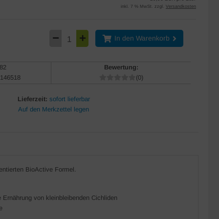
inkl. 7 % MwSt. zzgl.
Versandkosten
In den Warenkorb
82
Bewertung:
146518
(0)
Lieferzeit:
sofort lieferbar
tentierten BioActive Formel.
e Ernährung von kleinbleibenden Cichliden
e