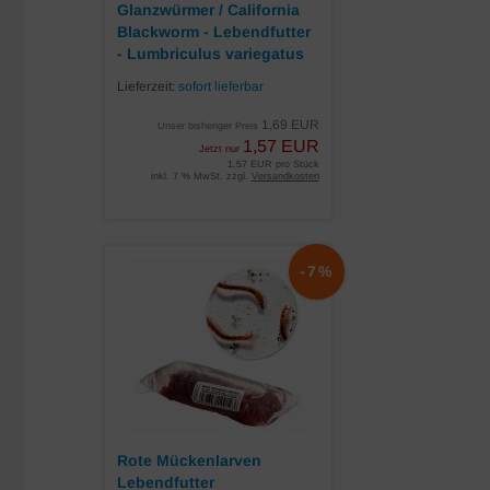
Glanzwürmer / California
Blackworm - Lebendfutter
- Lumbriculus variegatus
Lieferzeit:
sofort lieferbar
1,69 EUR
Unser bisheriger Preis
1,57 EUR
Jetzt nur
1,57 EUR pro Stück
inkl. 7 % MwSt. zzgl.
Versandkosten
-7%
Rote Mückenlarven
Lebendfutter