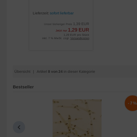
Lieferzeit:
sofort lieferbar
1,39 EUR
Unser bisheriger Preis
1,29 EUR
Jetzt nur
1,29 EUR pro Stück
inkl. 7 % MwSt. zzgl.
Versandkosten
Übersicht
| Artikel
8 von 24
in dieser Kategorie
Bestseller
-10%
-7