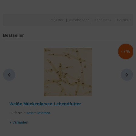
« Erster
|
« vorheriger
|
nächster »
|
Letzter »
Bestseller
%
-7%
Weiße Mückenlarven Lebendfutter
Lieferzeit:
sofort lieferbar
7 Varianten