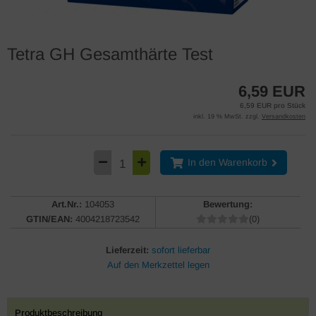
Tetra GH Gesamthärte Test
6,59 EUR
6,59 EUR pro Stück
inkl. 19 % MwSt. zzgl.
Versandkosten
In den Warenkorb
Art.Nr.:
104053
Bewertung:
GTIN/EAN:
4004218723542
(0)
Lieferzeit:
sofort lieferbar
Produktbeschreibung