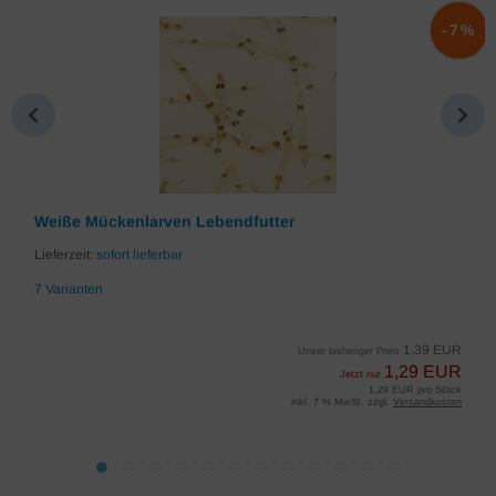
%
-7%
Weiße Mückenlarven Lebendfutter
Lieferzeit:
sofort lieferbar
7 Varianten
1,39 EUR
Unser bisheriger Preis
1,29 EUR
Jetzt nur
1,29 EUR pro Stück
inkl. 7 % MwSt. zzgl.
Versandkosten