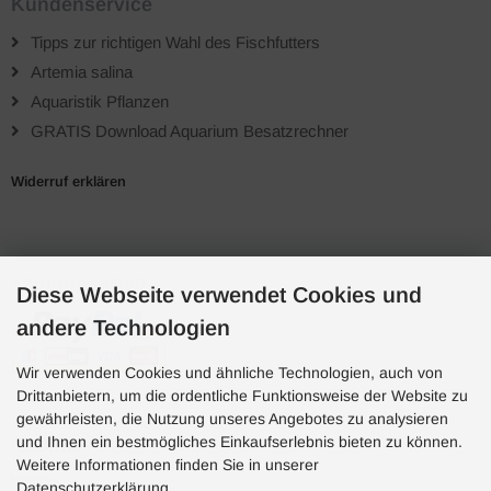
Kundenservice
Tipps zur richtigen Wahl des Fischfutters
Artemia salina
Aquaristik Pflanzen
GRATIS Download Aquarium Besatzrechner
Widerruf erklären
Zahlungsarten
Diese Webseite verwendet Cookies und
andere Technologien
Wir verwenden Cookies und ähnliche Technologien, auch von
Drittanbietern, um die ordentliche Funktionsweise der Website zu
gewährleisten, die Nutzung unseres Angebotes zu analysieren
und Ihnen ein bestmögliches Einkaufserlebnis bieten zu können.
Hotline
Weitere Informationen finden Sie in unserer
Hotline
Datenschutzerklärung.