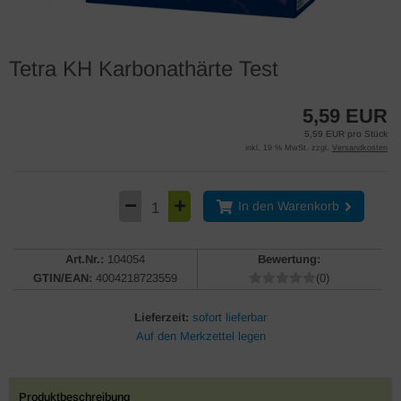
Tetra KH Karbonathärte Test
5,59 EUR
5,59 EUR pro Stück
inkl. 19 % MwSt. zzgl.
Versandkosten
In den Warenkorb
Art.Nr.:
104054
Bewertung:
GTIN/EAN:
4004218723559
(0)
Lieferzeit:
sofort lieferbar
Produktbeschreibung