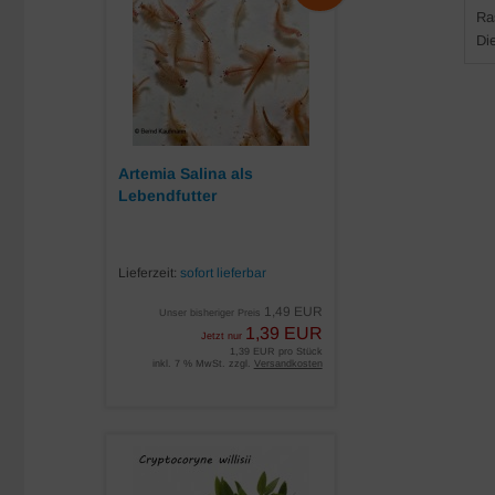
Ra
Di
Artemia Salina als
Lebendfutter
Lieferzeit:
sofort lieferbar
1,49 EUR
Unser bisheriger Preis
1,39 EUR
Jetzt nur
1,39 EUR pro Stück
inkl. 7 % MwSt. zzgl.
Versandkosten