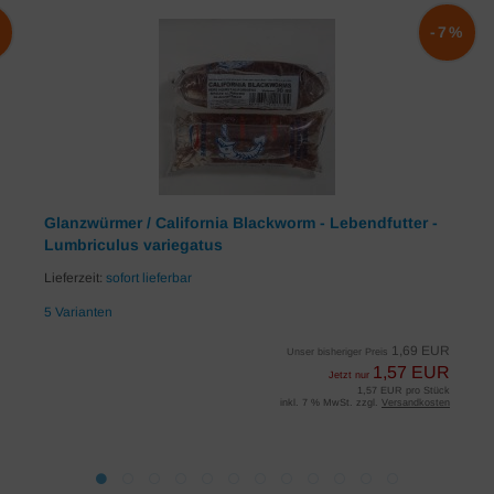
%
-7%
Glanzwürmer / California Blackworm - Lebendfutter -
Lumbriculus variegatus
Lieferzeit:
sofort lieferbar
5 Varianten
1,69 EUR
Unser bisheriger Preis
1,57 EUR
Jetzt nur
1,57 EUR pro Stück
inkl. 7 % MwSt. zzgl.
Versandkosten