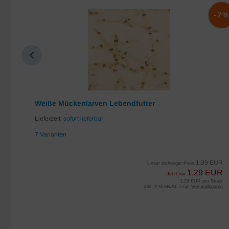
-10%
-7
Weiße Mückenlarven Lebendfutter
Lieferzeit:
sofort lieferbar
7 Varianten
EUR
1,39 EUR
Unser bisheriger Preis
UR
1,29 EUR
Jetzt nur
iter
1,29 EUR pro Stück
sten
inkl. 7 % MwSt. zzgl.
Versandkosten