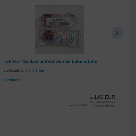
Tubifex - Schlammröhrenwürmer Lebendfutter
Da
Lieferzeit:
sofort lieferbar
Lie
4 Varianten
7 
1,69 EUR
ab
1,69 EUR pro Stück
inkl. 7 % MwSt. zzgl.
Versandkosten