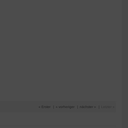
« Erster
|
« vorheriger
|
nächster »
|
Letzter »