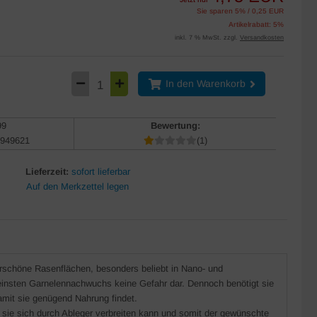
Sie sparen 5% / 0,25 EUR
Artikelrabatt: 5%
inkl. 7 % MwSt. zzgl.
Versandkosten
In den Warenkorb
99
Bewertung:
949621
(1)
Lieferzeit:
sofort lieferbar
rschöne Rasenflächen, besonders beliebt in Nano- und
 kleinsten Garnelennachwuchs keine Gefahr dar. Dennoch benötigt sie
amit sie genügend Nahrung findet.
 sie sich durch Ableger verbreiten kann und somit der gewünschte