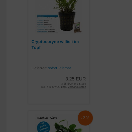
Cryptocoryne willisii im
Topf
Lieferzeit:
sofort lieferbar
3,25 EUR
3,25 EUR pro Stück
inkl. 7 % MwSt. zzgl.
Versandkosten
-7%