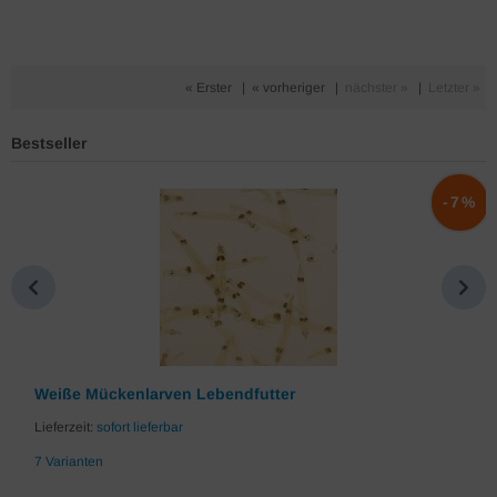
« Erster
|
« vorheriger
|
nächster »
|
Letzter »
Bestseller
%
-7%
Weiße Mückenlarven Lebendfutter
Lieferzeit:
sofort lieferbar
7 Varianten