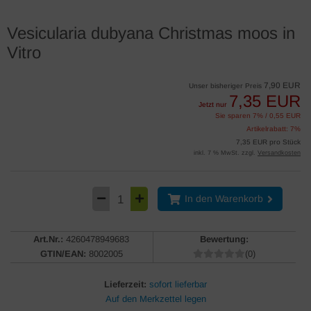
Vesicularia dubyana Christmas moos in
Vitro
7,90 EUR
Unser bisheriger Preis
7,35 EUR
Jetzt nur
Sie sparen 7% / 0,55 EUR
Artikelrabatt: 7%
7,35 EUR pro Stück
inkl. 7 % MwSt. zzgl.
Versandkosten
In den Warenkorb
Art.Nr.:
4260478949683
Bewertung:
GTIN/EAN:
8002005
(0)
Lieferzeit:
sofort lieferbar