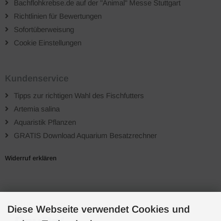
Bachflohkrebse.de auf der "Animal" Messe Stuttgart
Richtlinien für Bewertungen
Sofortüberweisung
Cookie Einstellungen
Kundenservice
Tipps zur richtigen Wahl des Fischfutters
Artemia salina
Aquaristik Pflanzen
GRATIS Download Aquarium Besatzrechner
Widerruf erklären
Zahlungsarten
Diese Webseite verwendet Cookies und