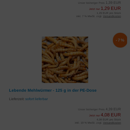
1,39 EUR
Unser bisheriger Preis
1,29 EUR
Jetzt nur
1,29 EUR pro Stück
inkl. 7 % MwSt. zzgl.
Versandkosten
-7%
Lebende Mehlwürmer - 125 g in der PE-Dose
Lieferzeit:
sofort lieferbar
4,39 EUR
Unser bisheriger Preis
4,08 EUR
Jetzt nur
4,08 EUR pro Stück
inkl. 19 % MwSt. zzgl.
Versandkosten