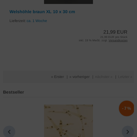
Welshöhle braun XL 10 x 30 cm
Lieferzeit:
ca. 1 Woche
21,99 EUR
21,99 EUR pro Stück
inkl. 19 % MwSt. zzgl.
Versandkosten
« Erster
|
« vorheriger
|
nächster »
|
Letzter »
Bestseller
%
-7%