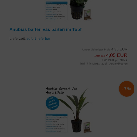
Anubias barteri var. barteri im Topf
Lieferzeit:
sofort lieferbar
4,35 EUR
Unser bisheriger Preis
4,05 EUR
Jetzt nur
4,05 EUR pro Stück
inkl. 7 % MwSt. zzgl.
Versandkosten
-7%