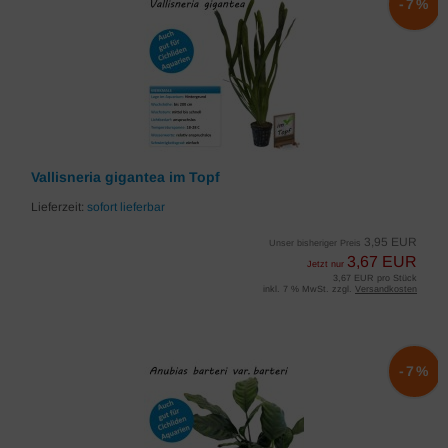
-7%
Vallisneria gigantea im Topf
Lieferzeit:
sofort lieferbar
3,95 EUR
Unser bisheriger Preis
3,67 EUR
Jetzt nur
3,67 EUR pro Stück
inkl. 7 % MwSt. zzgl.
Versandkosten
-7%