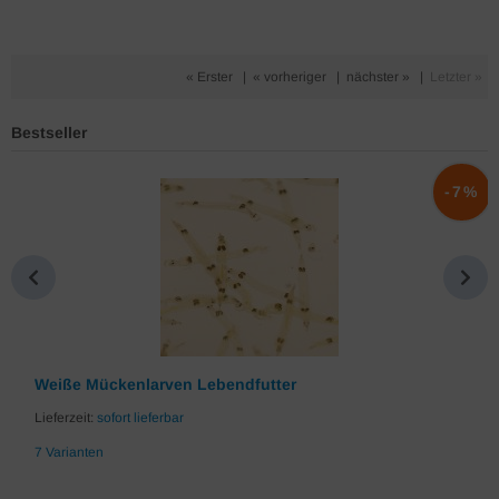
« Erster
|
« vorheriger
|
nächster »
|
Letzter »
Bestseller
%
-7%
Weiße Mückenlarven Lebendfutter
Lieferzeit:
sofort lieferbar
7 Varianten