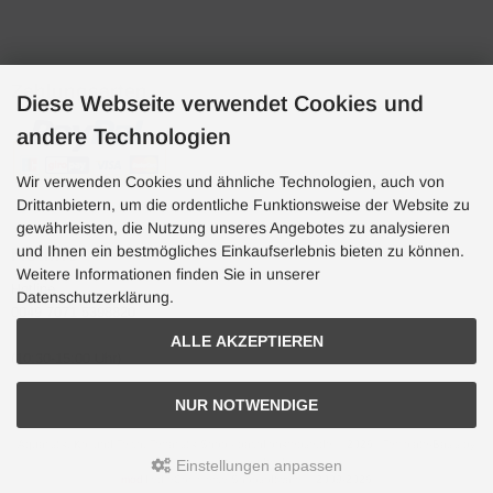
Zahlungsarten
Diese Webseite verwendet Cookies und
andere Technologien
Wir verwenden Cookies und ähnliche Technologien, auch von
Drittanbietern, um die ordentliche Funktionsweise der Website zu
gewährleisten, die Nutzung unseres Angebotes zu analysieren
und Ihnen ein bestmögliches Einkaufserlebnis bieten zu können.
Hotline
Weitere Informationen finden Sie in unserer
Hotline
Datenschutzerklärung.
0049 7071 5398820
ALLE AKZEPTIEREN
(10:30-15:00 Uhr)
NUR NOTWENDIGE
Aquaristik, Koi und Teich, Terraristik Shop - bachflohkrebse.de © 2026 | Template-Basis by
andreas-guder.de
Einstellungen anpassen
mod
ified eCommerce Shopsoftware © 2009-2026