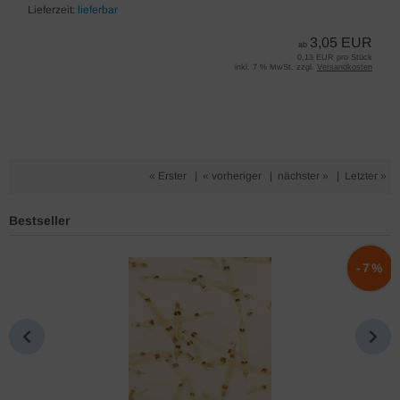
Lieferzeit:
lieferbar
3,05 EUR
ab
0,13 EUR pro Stück
inkl. 7 % MwSt. zzgl.
Versandkosten
« Erster
|
« vorheriger
|
nächster »
|
Letzter »
Bestseller
%
-7%