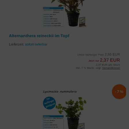
Alternanthera reineckii im Topf
Lieferzeit:
sofort lieferbar
2,55 EUR
Unser bisheriger Preis
2,37 EUR
Jetzt nur
2,37 EUR pro Stück
inkl. 7 % MwSt. zzgl.
Versandkosten
-7%