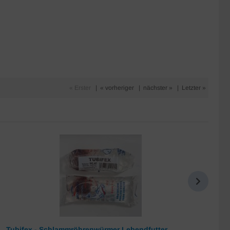
« Erster
|
« vorheriger
|
nächster »
|
Letzter »
Tubifex - Schlammröhrenwürmer Lebendfutter
Da