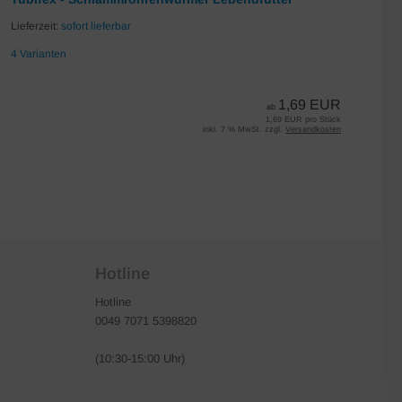
Lieferzeit:
sofort lieferbar
Lie
4 Varianten
7 
1,69 EUR
ab
1,69 EUR pro Stück
inkl. 7 % MwSt. zzgl.
Versandkosten
Hotline
Hotline
0049 7071 5398820
(10:30-15:00 Uhr)