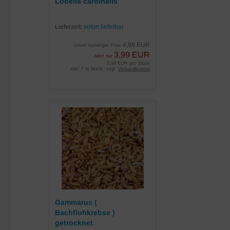
Lobelia cardinalis
Lieferzeit:
sofort lieferbar
4,99 EUR
Unser bisheriger Preis
3,99 EUR
Jetzt nur
3,99 EUR pro Stück
inkl. 7 % MwSt. zzgl.
Versandkosten
Gammarus (
Bachflohkrebse )
getrocknet