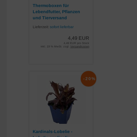
Thermoboxen für
Lebendfutter, Pflanzen
und Tierversand
Lieferzeit:
sofort lieferbar
4,49 EUR
4,49 EUR pro Stück
inkl. 19 % MwSt. zzgl.
Versandkosten
-20%
Kardinals-Lobelie -