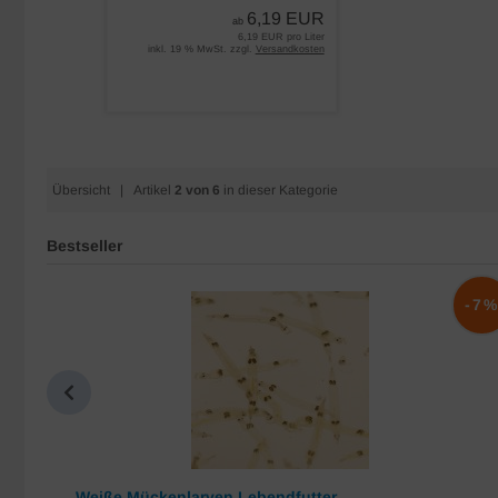
6,19 EUR
ab
6,19 EUR pro Liter
inkl. 19 % MwSt. zzgl.
Versandkosten
Übersicht
| Artikel
2 von 6
in dieser Kategorie
Bestseller
-10%
-7
Weiße Mückenlarven Lebendfutter