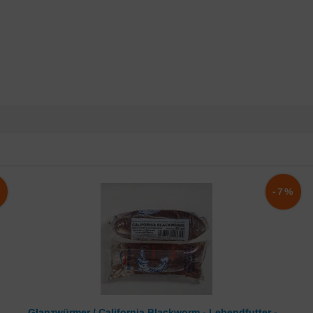
%
-7%
Glanzwürmer / California Blackworm - Lebendfutter -