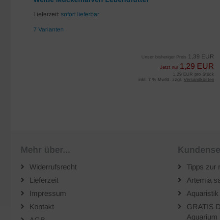
Lieferzeit:
sofort lieferbar
7 Varianten
EUR
1,39 EUR
Unser bisheriger Preis
UR
1,29 EUR
Jetzt nur
iter
1,29 EUR pro Stück
sten
inkl. 7 % MwSt. zzgl.
Versandkosten
Mehr über...
Kundense
Widerrufsrecht
Tipps zur 
Lieferzeit
Artemia sa
Impressum
Aquaristik
Kontakt
GRATIS D
Aquarium 
AGB