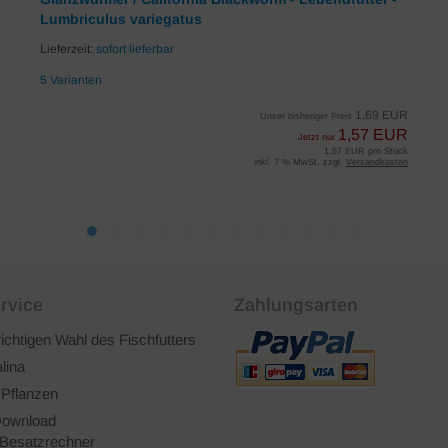
Lumbriculus variegatus
Lieferzeit:
sofort lieferbar
5 Varianten
1,69 EUR
Unser bisheriger Preis
1,57 EUR
Jetzt nur
1,57 EUR pro Stück
inkl. 7 % MwSt. zzgl.
Versandkosten
rvice
Zahlungsarten
richtigen Wahl des Fischfutters
lina
 Pflanzen
ownload
Besatzrechner