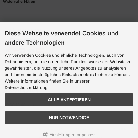
Widerruf erklären
Zahlungsarten
Diese Webseite verwendet Cookies und
andere Technologien
Wir verwenden Cookies und ähnliche Technologien, auch von
Drittanbietern, um die ordentliche Funktionsweise der Website zu
gewährleisten, die Nutzung unseres Angebotes zu analysieren
und Ihnen ein bestmögliches Einkaufserlebnis bieten zu können.
Hotline
Weitere Informationen finden Sie in unserer
Hotline
Datenschutzerklärung.
0049 7071 5398820
ALLE AKZEPTIEREN
(10:30-15:00 Uhr)
NUR NOTWENDIGE
Aquaristik, Koi und Teich, Terraristik Shop - bachflohkrebse.de © 2026 | Template-Basis by
andreas-guder.de
Einstellungen anpassen