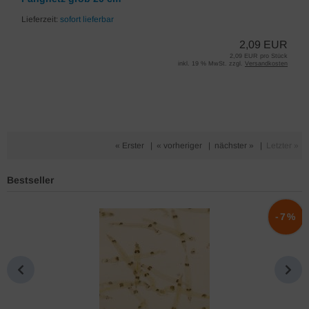
Lieferzeit:
sofort lieferbar
2,09 EUR
2,09 EUR pro Stück
inkl. 19 % MwSt. zzgl.
Versandkosten
« Erster
|
« vorheriger
|
nächster »
|
Letzter »
Bestseller
%
-7%