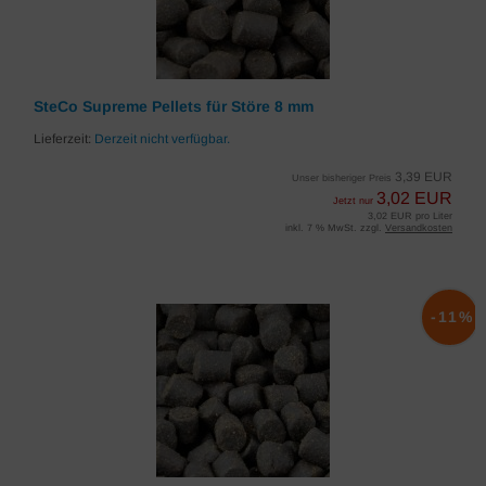
SteCo Supreme Pellets für Störe 8 mm
Lieferzeit:
Derzeit nicht verfügbar.
3,39 EUR
Unser bisheriger Preis
3,02 EUR
Jetzt nur
3,02 EUR pro Liter
inkl. 7 % MwSt. zzgl.
Versandkosten
-11%