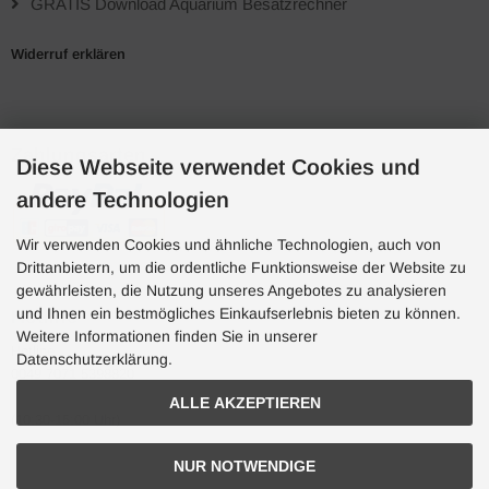
GRATIS Download Aquarium Besatzrechner
Widerruf erklären
Zahlungsarten
Diese Webseite verwendet Cookies und
andere Technologien
Wir verwenden Cookies und ähnliche Technologien, auch von
Drittanbietern, um die ordentliche Funktionsweise der Website zu
gewährleisten, die Nutzung unseres Angebotes zu analysieren
und Ihnen ein bestmögliches Einkaufserlebnis bieten zu können.
Hotline
Weitere Informationen finden Sie in unserer
Hotline
Datenschutzerklärung.
0049 7071 5398820
ALLE AKZEPTIEREN
(10:30-15:00 Uhr)
NUR NOTWENDIGE