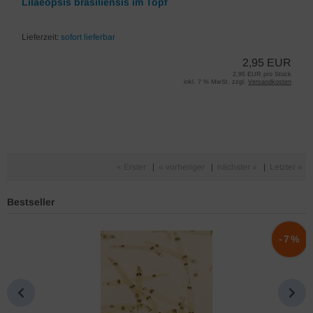
Lilaeopsis brasiliensis im Topf
Lieferzeit:
sofort lieferbar
2,95 EUR
2,95 EUR pro Stück
inkl. 7 % MwSt. zzgl.
Versandkosten
« Erster
|
« vorheriger
|
nächster »
|
Letzter »
Bestseller
%
-7%