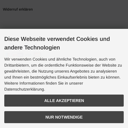
Widerruf erklären
Zahlungsarten
Diese Webseite verwendet Cookies und
andere Technologien
Wir verwenden Cookies und ähnliche Technologien, auch von
Drittanbietern, um die ordentliche Funktionsweise der Website zu
gewährleisten, die Nutzung unseres Angebotes zu analysieren
und Ihnen ein bestmögliches Einkaufserlebnis bieten zu können.
Hotline
Weitere Informationen finden Sie in unserer
Hotline
Datenschutzerklärung.
0049 7071 5398820
ALLE AKZEPTIEREN
(10:30-15:00 Uhr)
NUR NOTWENDIGE
Aquaristik, Koi und Teich, Terraristik Shop - bachflohkrebse.de © 2026 | Template-Basis by