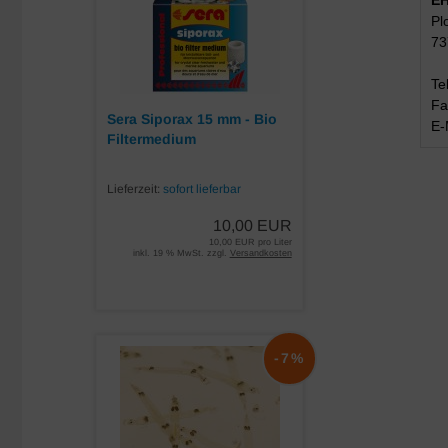
EH
Pl
73
Te
Fa
Sera Siporax 15 mm - Bio
E-
Filtermedium
Lieferzeit:
sofort lieferbar
10,00 EUR
10,00 EUR pro Liter
inkl. 19 % MwSt. zzgl.
Versandkosten
-7%