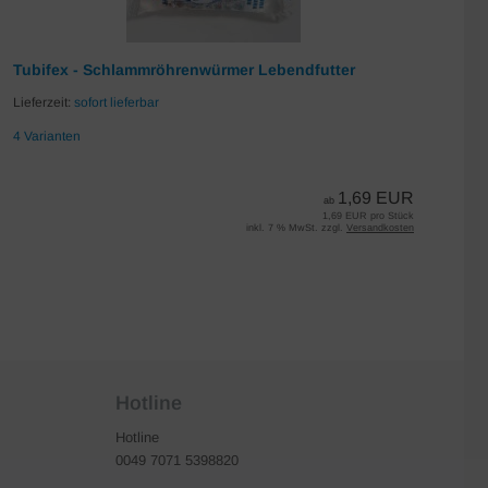
Tubifex - Schlammröhrenwürmer Lebendfutter
Da
Lieferzeit:
sofort lieferbar
Lie
4 Varianten
7 
1,69 EUR
ab
1,69 EUR pro Stück
inkl. 7 % MwSt. zzgl.
Versandkosten
Hotline
Hotline
0049 7071 5398820