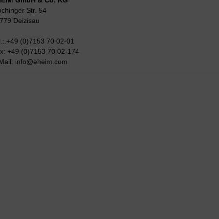
EIM GmbH & Co. KG
ochinger Str. 54
779 Deizisau
l.:.+49 (0)7153 70 02-01
x: +49 (0)7153 70 02-174
Mail:
info@eheim.com