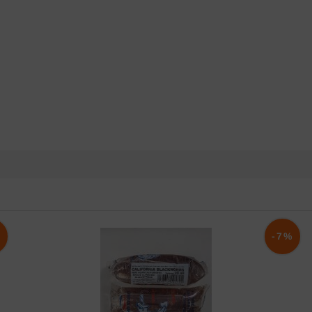
%
-7%