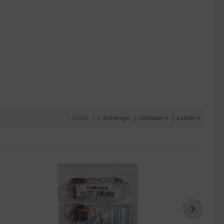
« Erster
|
« vorheriger
|
nächster »
|
Letzter »