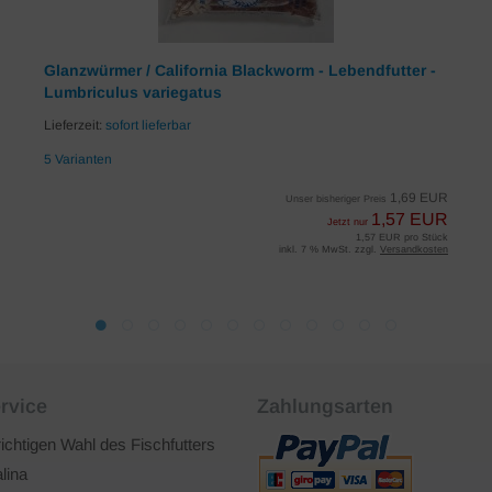
Glanzwürmer / California Blackworm - Lebendfutter -
Lumbriculus variegatus
Lieferzeit:
sofort lieferbar
5 Varianten
1,69 EUR
Unser bisheriger Preis
1,57 EUR
Jetzt nur
1,57 EUR pro Stück
inkl. 7 % MwSt. zzgl.
Versandkosten
rvice
Zahlungsarten
richtigen Wahl des Fischfutters
lina