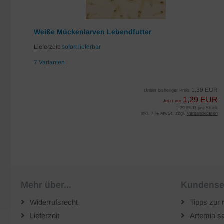
Weiße Mückenlarven Lebendfutter
Lieferzeit:
sofort lieferbar
7 Varianten
EUR
1,39 EUR
Unser bisheriger Preis
UR
1,29 EUR
Jetzt nur
iter
1,29 EUR pro Stück
sten
inkl. 7 % MwSt. zzgl.
Versandkosten
Mehr über...
Kundense
Widerrufsrecht
Tipps zur 
Lieferzeit
Artemia sa