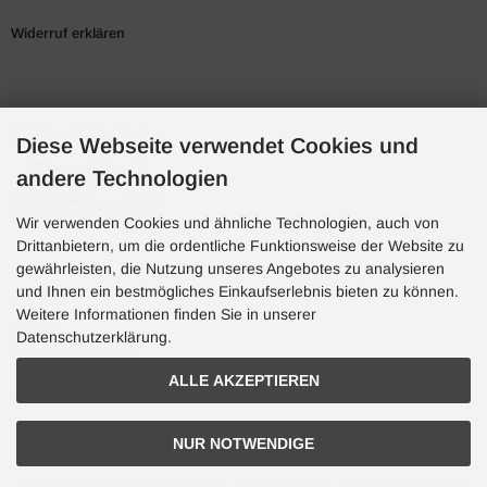
Widerruf erklären
Zahlungsarten
Diese Webseite verwendet Cookies und
andere Technologien
Wir verwenden Cookies und ähnliche Technologien, auch von
Drittanbietern, um die ordentliche Funktionsweise der Website zu
gewährleisten, die Nutzung unseres Angebotes zu analysieren
und Ihnen ein bestmögliches Einkaufserlebnis bieten zu können.
Hotline
Weitere Informationen finden Sie in unserer
Hotline
Datenschutzerklärung.
0049 7071 5398820
ALLE AKZEPTIEREN
(10:30-15:00 Uhr)
NUR NOTWENDIGE
Aquaristik, Koi und Teich, Terraristik Shop - bachflohkrebse.de © 2026 | Template-Basis by