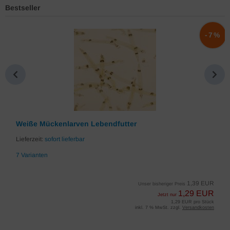
Bestseller
%
-7%
Weiße Mückenlarven Lebendfutter
Lieferzeit:
sofort lieferbar
7 Varianten
1,39 EUR
Unser bisheriger Preis
1,29 EUR
Jetzt nur
1,29 EUR pro Stück
inkl. 7 % MwSt. zzgl.
Versandkosten