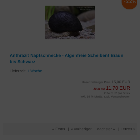
-22%
Anthrazit Napfschnecke - Algenfreie Scheiben! Braun
bis Schwarz
Lieferzeit:
1 Woche
15,00 EUR
Unser bisheriger Preis
11,70 EUR
Jetzt nur
2,34 EUR pro Stück
inkl. 19 % MwSt. zzgl.
Versandkosten
« Erster
|
« vorheriger
|
nächster »
|
Letzter »