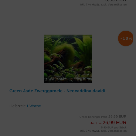
inkl. 7 % MwSt. zzgl.
Versandkosten
-10%
Green Jade Zwerggarnele - Neocaridina davidi
Lieferzeit:
1 Woche
29,99 EUR
Unser bisheriger Preis
26,99 EUR
Jetzt nur
5,40 EUR pro Stück
inkl. 7 % MwSt. zzgl.
Versandkosten