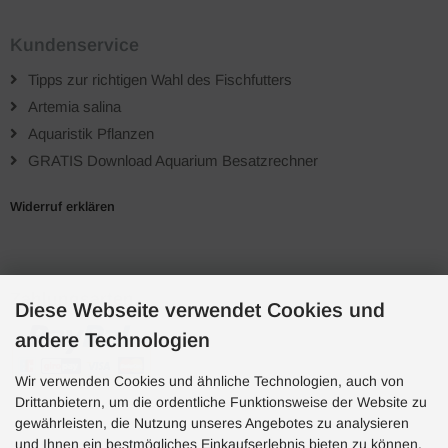
Kundenservice
Tipps zur richtigen Wahl des Fischfutters
Artemia salina
Aquaristik Pflanzen
GRATIS Download Aquarium Besatzrechner
Widerruf erklären
Zahlungsarten
Diese Webseite verwendet Cookies und
andere Technologien
Wir verwenden Cookies und ähnliche Technologien, auch von
Drittanbietern, um die ordentliche Funktionsweise der Website zu
gewährleisten, die Nutzung unseres Angebotes zu analysieren
und Ihnen ein bestmögliches Einkaufserlebnis bieten zu können.
Hotline