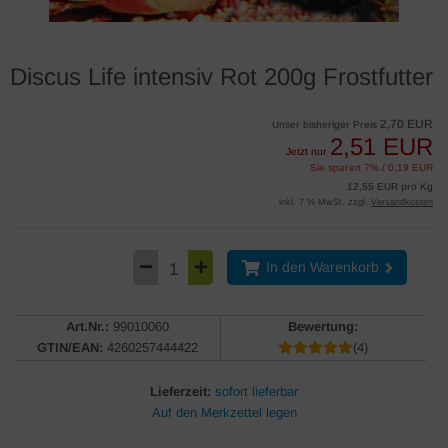
Discus Life intensiv Rot 200g Frostfutter
2,70 EUR
Unser bisheriger Preis
2,51 EUR
Jetzt nur
Sie sparen 7% / 0,19 EUR
12,55 EUR pro Kg
inkl. 7 % MwSt. zzgl.
Versandkosten
In den Warenkorb
Art.Nr.:
99010060
Bewertung:
GTIN/EAN:
4260257444422
(4)
Lieferzeit:
sofort lieferbar