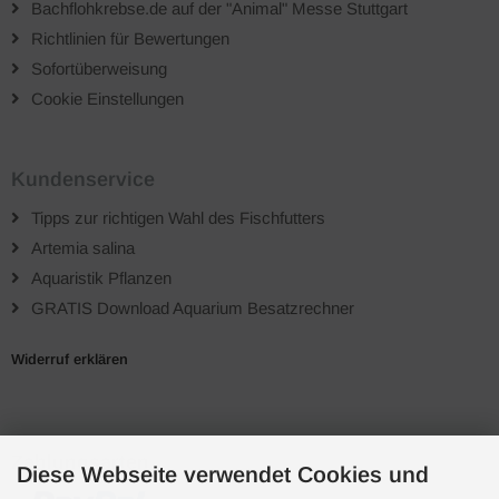
Bachflohkrebse.de auf der "Animal" Messe Stuttgart
Richtlinien für Bewertungen
Sofortüberweisung
Cookie Einstellungen
Kundenservice
Tipps zur richtigen Wahl des Fischfutters
Artemia salina
Aquaristik Pflanzen
GRATIS Download Aquarium Besatzrechner
Widerruf erklären
Zahlungsarten
Diese Webseite verwendet Cookies und