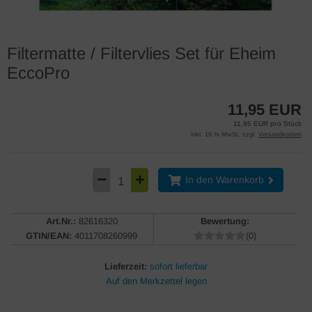
Filtermatte / Filtervlies Set für Eheim
EccoPro
11,95 EUR
11,95 EUR pro Stück
inkl. 19 % MwSt. zzgl.
Versandkosten
In den Warenkorb
Art.Nr.:
82616320
Bewertung:
GTIN/EAN:
4011708260999
(0)
Lieferzeit:
sofort lieferbar