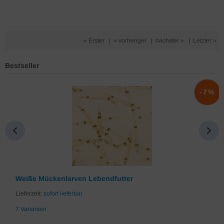
« Erster
|
« vorheriger
|
nächster »
|
Letzter »
Bestseller
%
-7%
Weiße Mückenlarven Lebendfutter
Lieferzeit:
sofort lieferbar
7 Varianten