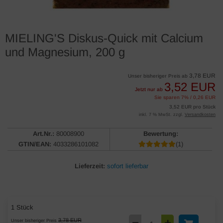
MIELING'S Diskus-Quick mit Calcium
und Magnesium, 200 g
3,78 EUR
Unser bisheriger Preis ab
3,52 EUR
Jetzt nur ab
Sie sparen 7% / 0,26 EUR
3,52 EUR pro Stück
inkl. 7 % MwSt. zzgl.
Versandkosten
Art.Nr.:
80008900
Bewertung:
GTIN/EAN:
4033286101082
(1)
Lieferzeit:
sofort lieferbar
1 Stück
3,78 EUR
Unser bisheriger Preis