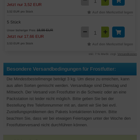
Jetzt nur 3,52 EUR
3,52 EUR pro Stück
Auf den Merkzettel legen
5 Stück
18,98 EUR
Unser bisheriger Preis
Jetzt nur 17,66 EUR
3,53 EUR pro Stück
Auf den Merkzettel legen
inkl. 7 % MwSt. zzgl.
Versandkosten
Besondere Versandbedingungen für Frostfutter:
Die Mindestbestellmenge beträgt 3 kg. Um diese zu erreichen, kann
aus allen Sorten gemischt werden. Versandtage sind Dienstag und
Mittwoch. Der Versand von Frostfutter in die Schweiz oder an eine
Packstation ist leider nicht möglich. Bitte geben Sie bei der
Bestellung Ihre Telefonnummer mit an, damit wir Sie bei evtl.
Zustellungsproblemen des Pakets kontaktieren können. Bitte
beachten Sie, dass wir bei etwaigen Feiertagen unter der Woche den
Frostfutterversand nicht durchführen können.