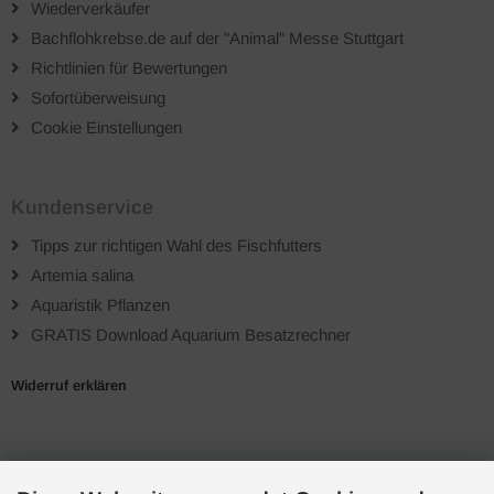
Wiederverkäufer
Bachflohkrebse.de auf der "Animal" Messe Stuttgart
Richtlinien für Bewertungen
Sofortüberweisung
Cookie Einstellungen
Kundenservice
Tipps zur richtigen Wahl des Fischfutters
Artemia salina
Aquaristik Pflanzen
GRATIS Download Aquarium Besatzrechner
Widerruf erklären
Zahlungsarten