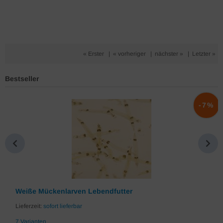
« Erster
|
« vorheriger
|
nächster »
|
Letzter »
Bestseller
%
-7%
Weiße Mückenlarven Lebendfutter
Lieferzeit:
sofort lieferbar
7 Varianten