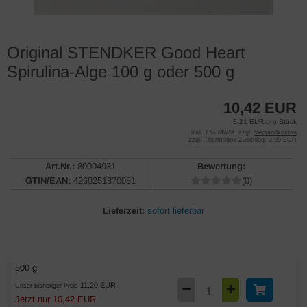
Original STENDKER Good Heart
Spirulina-Alge 100 g oder 500 g
10,42 EUR
5,21 EUR pro Stück
inkl. 7 % MwSt. zzgl.
Versandkosten
zzgl. Thermobox-Zuschlag: 3,99 EUR
Art.Nr.:
80004931
Bewertung:
GTIN/EAN:
4260251870081
(0)
Lieferzeit:
sofort lieferbar
500 g
11,20 EUR
Unser bisheriger Preis
Jetzt nur 10,42 EUR