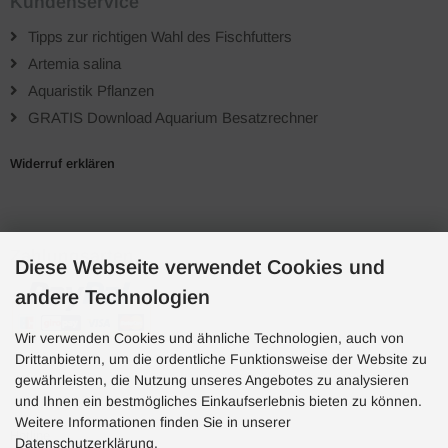
Kundenservice
Tipps zur richtigen Wahl des Fischfutters
Artemia salina
Aquaristik Pflanzen
GRATIS Download Aquarium Besatzrechner
Widerruf erklären
Zahlungsarten
Diese Webseite verwendet Cookies und
andere Technologien
Wir verwenden Cookies und ähnliche Technologien, auch von
Drittanbietern, um die ordentliche Funktionsweise der Website zu
gewährleisten, die Nutzung unseres Angebotes zu analysieren
und Ihnen ein bestmögliches Einkaufserlebnis bieten zu können.
Hotline
Weitere Informationen finden Sie in unserer
Hotline
Datenschutzerklärung.