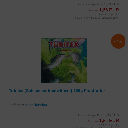
1,78 EUR
Unser bisheriger Preis
1,66 EUR
Jetzt nur
16,60 EUR pro Kg
inkl. 7 % MwSt. zzgl.
Versandkosten
-7%
Tubifex (Schlammröhrenwürmer) 100g Frostfutter
Lieferzeit:
sofort lieferbar
1,95 EUR
Unser bisheriger Preis
1,81 EUR
Jetzt nur
18,10 EUR pro Kg