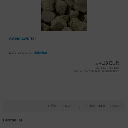
Artemiawürfel
Lieferzeit:
sofort lieferbar
4,19 EUR
ab
16,76 EUR pro Liter
inkl. 19 % MwSt. zzgl.
Versandkosten
« Erster
|
« vorheriger
|
nächster »
|
Letzter »
Bestseller