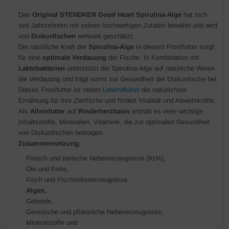
Das
Original STENDKER Good Heart Spirulina-Alge
hat sich
seit Jahrzehnten mit seinen hochwertigen Zutaten bewährt und wird
von
Dis
kusfischen
weltweit geschätzt.
Die natürliche Kraft der
Spirulina-Alge
in diesem Frostfutter sorgt
für eine
optimale Verdauung
der Fische. In Kombination mit
Laktobakterien
unterstützt die Spirulina-Alge auf natürliche Weise
die Verdauung und trägt somit zur Gesundheit der Diskusfische bei.
Dieses Frostfutter ist neben
Lebendfutter
die natürlichste
Ernährung für Ihre Zierfische und fördert Vitalität und Abwehrkräfte.
Als
Alleinfutter
auf
Rinderherzbasis
enthält es viele wichtige
Inhaltsstoffe, Mineralien, Vitamine, die zur optimalen Gesundheit
von Diskusfischen beitragen.
Zusammensetzung:
Fleisch und tierische Nebenerzeugnisse (91%),
Öle und Fette,
Fisch und Fischnebenerzeugnisse,
Algen,
Getreide,
Gemüsche und pflanzliche Nebenerzeugnisse,
Mineralstoffe und