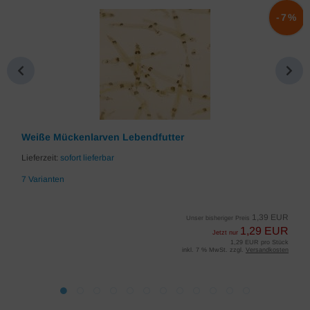
%
-7%
Weiße Mückenlarven Lebendfutter
Lieferzeit:
sofort lieferbar
7 Varianten
1,39 EUR
Unser bisheriger Preis
1,29 EUR
Jetzt nur
1,29 EUR pro Stück
inkl. 7 % MwSt. zzgl.
Versandkosten