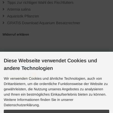
Tipps zur richtigen Wahl des Fischfutters
Artemia salina
Aquaristik Pflanzen
GRATIS Download Aquarium Besatzrechner
Widerruf erklären
Zahlungsarten
Diese Webseite verwendet Cookies und
andere Technologien
Wir verwenden Cookies und ähnliche Technologien, auch von
Drittanbietern, um die ordentliche Funktionsweise der Website zu
gewährleisten, die Nutzung unseres Angebotes zu analysieren
und Ihnen ein bestmögliches Einkaufserlebnis bieten zu können.
Hotline
Weitere Informationen finden Sie in unserer
Hotline
Datenschutzerklärung.
0049 7071 5398820