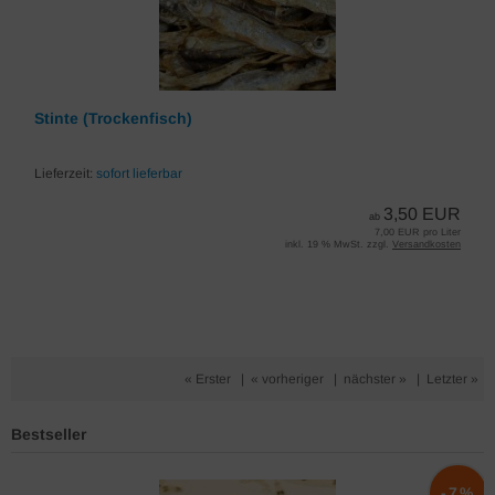
Stinte (Trockenfisch)
Lieferzeit:
sofort lieferbar
3,50 EUR
ab
7,00 EUR pro Liter
inkl. 19 % MwSt. zzgl.
Versandkosten
« Erster
|
« vorheriger
|
nächster »
|
Letzter »
Bestseller
%
-7%