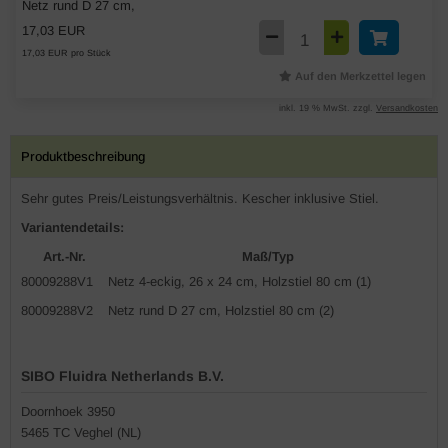
Netz rund D 27 cm,
17,03 EUR
17,03 EUR pro Stück
Auf den Merkzettel legen
inkl. 19 % MwSt. zzgl.
Versandkosten
Produktbeschreibung
Sehr gutes Preis/Leistungsverhältnis. Kescher inklusive Stiel.
Variantendetails:
Art.-Nr.
Maß/Typ
80009288V1
Netz 4-eckig, 26 x 24 cm, Holzstiel 80 cm (1)
80009288V2
Netz rund D 27 cm, Holzstiel 80 cm (2)
SIBO Fluidra Netherlands B.V.
Doornhoek 3950
5465 TC Veghel (NL)