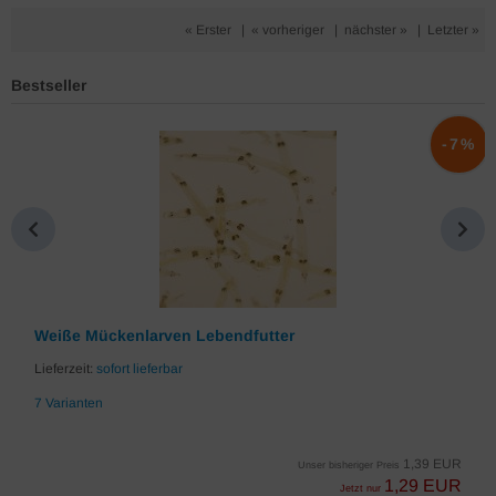
« Erster
|
« vorheriger
|
nächster »
|
Letzter »
Bestseller
%
-7%
Weiße Mückenlarven Lebendfutter
Lieferzeit:
sofort lieferbar
7 Varianten
1,39 EUR
Unser bisheriger Preis
1,29 EUR
Jetzt nur