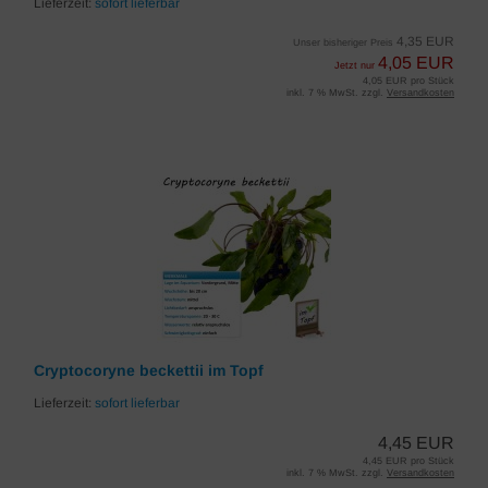
Lieferzeit:
sofort lieferbar
4,35 EUR
Unser bisheriger Preis
4,05 EUR
Jetzt nur
4,05 EUR pro Stück
inkl. 7 % MwSt. zzgl.
Versandkosten
Cryptocoryne beckettii im Topf
Lieferzeit:
sofort lieferbar
4,45 EUR
4,45 EUR pro Stück
inkl. 7 % MwSt. zzgl.
Versandkosten