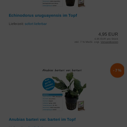
Echinodorus uruguayensis im Topf
Lieferzeit:
sofort lieferbar
4,95 EUR
4,95 EUR pro Stück
inkl. 7 % MwSt. zzgl.
Versandkosten
-7%
Anubias barteri var. barteri im Topf