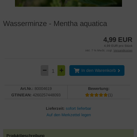
Wasserminze - Mentha aquatica
4,99 EUR
4,99 EUR pro Stück
inkl. 7 % MwSt. zzgl.
Versandkosten
In den Warenkorb
Art.Nr.:
80004619
Bewertung:
GTIN/EAN:
4260257448093
(1)
Lieferzeit:
sofort lieferbar
Produktbeschreibung