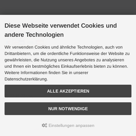
Zahlungsarten
Diese Webseite verwendet Cookies und
andere Technologien
Wir verwenden Cookies und ähnliche Technologien, auch von
Drittanbietern, um die ordentliche Funktionsweise der Website zu
gewährleisten, die Nutzung unseres Angebotes zu analysieren
und Ihnen ein bestmögliches Einkaufserlebnis bieten zu können.
Hotline
Weitere Informationen finden Sie in unserer
Hotline
Datenschutzerklärung.
0049 7071 5398820
ALLE AKZEPTIEREN
(10:30-15:00 Uhr)
NUR NOTWENDIGE
Aquaristik, Koi und Teich, Terraristik Shop - bachflohkrebse.de © 2026 | Template-Basis by
andreas-guder.de
Einstellungen anpassen
mod
ified eCommerce Shopsoftware © 2009-2026