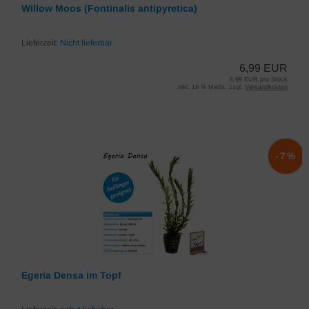
Willow Moos (Fontinalis antipyretica)
Lieferzeit:
Nicht lieferbar
6,99 EUR
6,99 EUR pro Stück
inkl. 19 % MwSt. zzgl.
Versandkosten
-7%
Egeria Densa im Topf