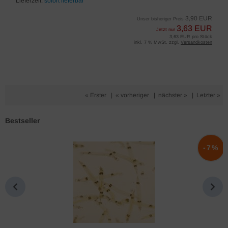
Lieferzeit:
sofort lieferbar
3,90 EUR
Unser bisheriger Preis
3,63 EUR
Jetzt nur
3,63 EUR pro Stück
inkl. 7 % MwSt. zzgl.
Versandkosten
« Erster
|
« vorheriger
|
nächster »
|
Letzter »
Bestseller
%
-7%