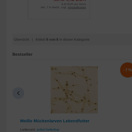
Jetzt nur
4,42 EUR pro Stück
inkl. 7 % MwSt. zzgl.
Versandkosten
Übersicht
| Artikel
8 von 8
in dieser Kategorie
Bestseller
-10%
-7
Weiße Mückenlarven Lebendfutter
Lieferzeit:
sofort lieferbar