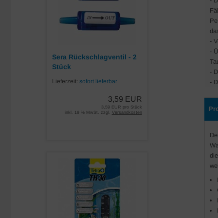
- 
Fä
Pe
da
- 
- 
Sera Rückschlagventil - 2
Ta
Stück
- 
Lieferzeit:
sofort lieferbar
- 
3,59 EUR
3,59 EUR pro Stück
Pr
inkl. 19 % MwSt. zzgl.
Versandkosten
De
Wa
di
we