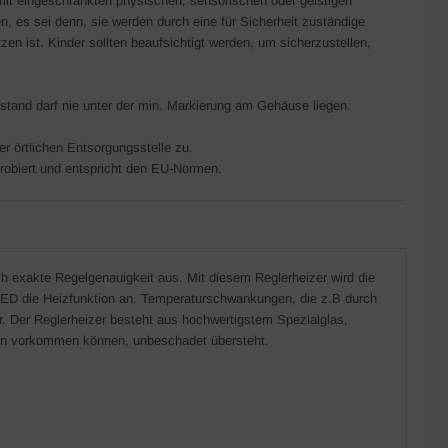
 mit eingeschränkten physischen, sensorischen oder geistigen
 es sei denn, sie werden durch eine für Sicherheit zuständige
en ist. Kinder sollten beaufsichtigt werden, um sicherzustellen,
stand darf nie unter der min. Markierung am Gehäuse liegen.
r örtlichen Entsorgungsstelle zu.
pprobiert und entspricht den EU-Normen.
ch exakte Regelgenauigkeit aus. Mit diesem Reglerheizer wird die
LED die Heizfunktion an. Temperaturschwankungen, die z.B durch
. Der Reglerheizer besteht aus hochwertigstem Spezialglas,
eln vorkommen können, unbeschadet übersteht.