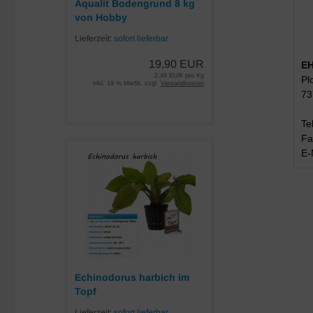
Aqualit Bodengrund 8 kg
von Hobby
Lieferzeit:
sofort lieferbar
19,90 EUR
EH
2,49 EUR pro Kg
Pl
inkl. 19 % MwSt. zzgl.
Versandkosten
73
Te
Fa
E-
Echinodorus harbich im
Topf
Lieferzeit:
sofort lieferbar