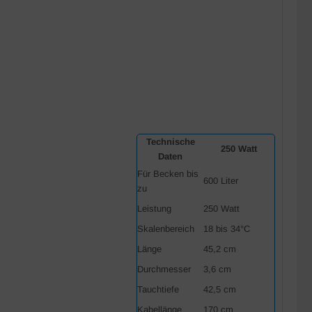
Technische
250 Watt
Daten
Für Becken bis
600 Liter
zu
Leistung
250 Watt
Skalenbereich
18 bis 34°C
Länge
45,2 cm
Durchmesser
3,6 cm
Tauchtiefe
42,5 cm
Kabellänge
170 cm