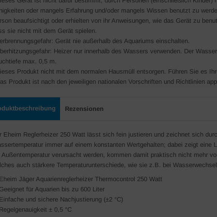
Dieses Gerät ist nicht dafür bestimmt, durch Personen (einschließlich Kinder)
higkeiten oder mangels Erfahrung und/oder mangels Wissen benutzt zu werden,
rson beaufsichtigt oder erhielten von ihr Anweisungen, wie das Gerät zu benutz
ss sie nicht mit dem Gerät spielen.
Verbrennungsgefahr: Gerät nie außerhalb des Aquariums einschalten.
Überhitzungsgefahr: Heizer nur innerhalb des Wassers verwenden. Der Wasser
uchtiefe max. 0,5 m.
Dieses Produkt nicht mit dem normalen Hausmüll entsorgen. Führen Sie es Ihre
Das Produkt ist nach den jeweiligen nationalen Vorschriften und Richtlinien a
oduktbeschreibung
Rezensionen
r Eheim Reglerheizer 250 Watt lässt sich fein justieren und zeichnet sich dur
ssertemperatur immer auf einem konstanten Wertgehalten; dabei zeigt eine 
e Außentemperatur verursacht werden, kommen damit praktisch nicht mehr vor
lches auch stärkere Temperaturunterschiede, wie sie z.B. bei Wasserwechs
Eheim Jäger Aquarienreglerheizer Thermocontrol
250 Watt
Geeignet für Aquarien
bis zu 600 Liter
Einfache und sichere Nachjustierung (±2 °C)
Regelgenauigkeit ± 0,5 °C