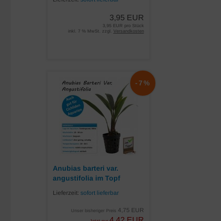
3,95 EUR
3,95 EUR pro Stück
inkl. 7 % MwSt. zzgl.
Versandkosten
-7%
Anubias barteri var.
angustifolia im Topf
Lieferzeit:
sofort lieferbar
4,75 EUR
Unser bisheriger Preis
4,42 EUR