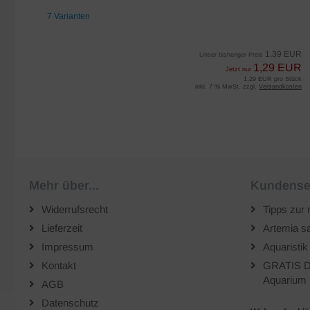
7 Varianten
EUR
1,39 EUR
Unser bisheriger Preis
UR
1,29 EUR
Jetzt nur
iter
1,29 EUR pro Stück
sten
inkl. 7 % MwSt. zzgl.
Versandkosten
Mehr über...
Kundense
Widerrufsrecht
Tipps zur 
Lieferzeit
Artemia sa
Impressum
Aquaristik
Kontakt
GRATIS D
Aquarium 
AGB
Datenschutz