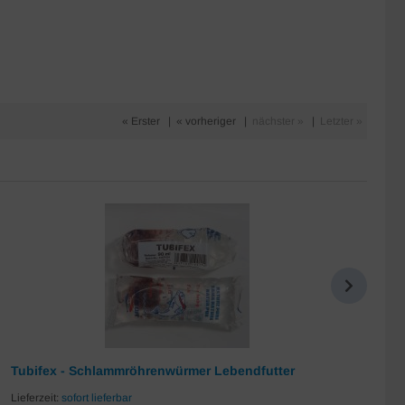
« Erster
|
« vorheriger
|
nächster »
|
Letzter »
Tubifex - Schlammröhrenwürmer Lebendfutter
Da
Lieferzeit:
sofort lieferbar
Lie