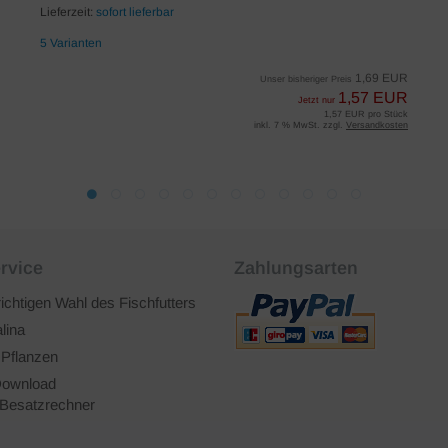
Lieferzeit:
sofort lieferbar
5 Varianten
1,69 EUR
Unser bisheriger Preis
1,57 EUR
Jetzt nur
1,57 EUR pro Stück
inkl. 7 % MwSt. zzgl.
Versandkosten
rvice
Zahlungsarten
richtigen Wahl des Fischfutters
lina
 Pflanzen
ownload
Besatzrechner