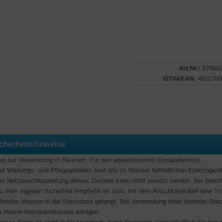
Art.Nr.:
97060
GTIN/EAN:
4011708
cherheitshinweise
Nur zur Verwendung in Räumen. Für den aquaristischen Einsatzbereich.
Bei Wartungs- und Pflegearbeiten sind alle im Wasser befindlichen Elektroger
Die Netzanschlussleitung dieses Gerätes kann nicht ersetzt werden. Bei Besc
Zu Ihrer eigenen Sicherheit empfiehlt es sich, mit dem Anschlusskabel eine Tro
ufendes Wasser in die Steckdose gelangt. Bei Verwendung einer Verteiler-Stec
s Heizer-Netzanschlusses erfolgen.