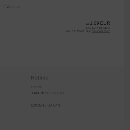
4 Varianten
7 
1,69 EUR
ab
1,69 EUR pro Stück
inkl. 7 % MwSt. zzgl.
Versandkosten
Hotline
Hotline
0049 7071 5398820
(10:30-15:00 Uhr)