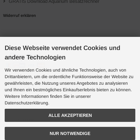
GRATIS Download Aquarium Besatzrechner
Widerruf erklären
Zahlungsarten
Diese Webseite verwendet Cookies und
andere Technologien
Wir verwenden Cookies und ähnliche Technologien, auch von
Drittanbietern, um die ordentliche Funktionsweise der Website zu
gewährleisten, die Nutzung unseres Angebotes zu analysieren
und Ihnen ein bestmögliches Einkaufserlebnis bieten zu können.
Hotline
Weitere Informationen finden Sie in unserer
Hotline
Datenschutzerklärung.
0049 7071 5398820
ALLE AKZEPTIEREN
(10:30-15:00 Uhr)
NUR NOTWENDIGE